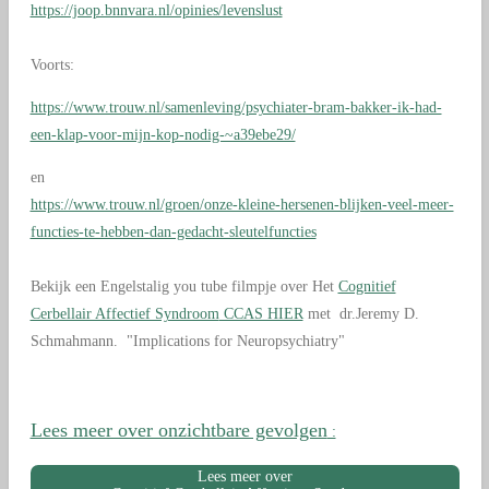
https://joop.bnnvara.nl/opinies/levenslust
Voorts:
https://www.trouw.nl/samenleving/psychiater-bram-bakker-ik-had-
een-klap-voor-mijn-kop-nodig-~a39ebe29/
en
https://www.trouw.nl/groen/onze-kleine-hersenen-blijken-veel-meer-
functies-te-hebben-dan-gedacht-sleutelfuncties
Bekijk een Engelstalig you tube filmpje over Het
Cognitief
Cerbellair Affectief Syndroom
CCAS HIER
met dr.Jeremy D.
Schmahmann. "Implications for Neuropsychiatry"
Lees meer over onzichtbare gevolgen
:
Lees meer over