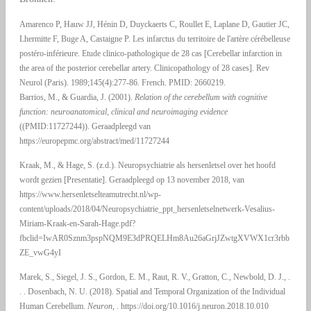
Amarenco P, Hauw JJ, Hénin D, Duyckaerts C, Roullet E, Laplane D, Gautier JC,
Lhermitte F, Buge A, Castaigne P. Les infarctus du territoire de l'artère cérébelleuse
postéro-inférieure. Etude clinico-pathologique de 28 cas [Cerebellar infarction in
the area of the posterior cerebellar artery. Clinicopathology of 28 cases]. Rev
Neurol (Paris). 1989;145(4):277-86. French. PMID: 2660219.
Barrios, M., & Guardia, J. (2001).
Relation of the cerebellum with cognitive
function: neuroanatomical, clinical and neuroimaging evidence
((PMID:11727244)). Geraadpleegd van
https://europepmc.org/abstract/med/11727244
Kraak, M., & Hage, S. (z.d.). Neuropsychiatrie als hersenletsel over het hoofd
wordt gezien [Presentatie]. Geraadpleegd op 13 november 2018, van
https://www.hersenletselteamutrecht.nl/wp-
content/uploads/2018/04/Neuropsychiatrie_ppt_hersenletselnetwerk-Vesalius-
Miriam-Kraak-en-Sarah-Hage.pdf?
fbclid=IwAR0Sznm3pspNQM9E3dPRQELHm8Au26aGrjJZwtgXVWX1cr3rbb
ZE_vwG4yI
Marek, S., Siegel, J. S., Gordon, E. M., Raut, R. V., Gratton, C., Newbold, D. J., .
. . Dosenbach, N. U. (2018). Spatial and Temporal Organization of the Individual
Human Cerebellum.
Neuron
, . https://doi.org/10.1016/j.neuron.2018.10.010