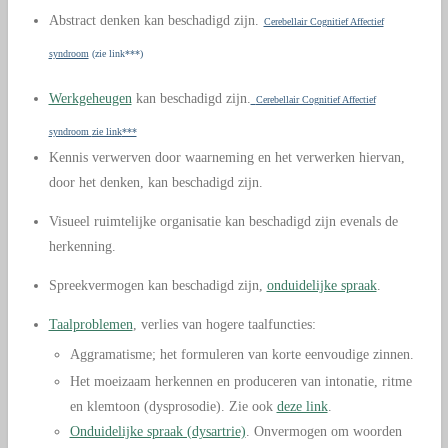
Abstract denken kan beschadigd zijn.
Cerebellair Cognitief Affectief
syndroom
(zie link
***)
Werkgeheugen
kan beschadigd zijn.
Cerebellair Cognitief Affectief
syndroom
zie link
***
Kennis verwerven door waarneming en het verwerken hiervan,
door het denken, kan beschadigd zijn.
Visueel ruimtelijke organisatie kan beschadigd zijn evenals de
herkenning.
.
Spreekvermogen kan beschadigd zijn,
onduidelijke spraak
.
Taalproblemen
, verlies van hogere taalfuncties:
Aggramatisme; het formuleren van korte eenvoudige zinnen.
Het moeizaam herkennen en produceren van intonatie, ritme
en klemtoon (dysprosodie). Zie ook
deze link
.
Onduidelijke spraak (dysartrie)
. Onvermogen om woorden