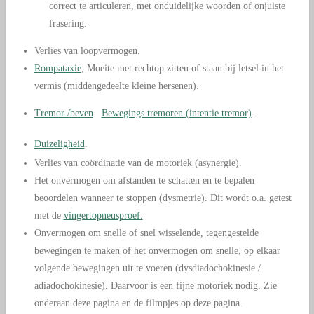
correct te articuleren, met onduidelijke woorden of onjuiste
frasering.
Verlies van loopvermogen.
Rompataxie
; Moeite met rechtop zitten of staan bij letsel in het
vermis (middengedeelte kleine hersenen).
Tremor /beven
.
Bewegings tremoren (intentie tremor)
.
Duizeligheid
.
Verlies van coördinatie van de motoriek (asynergie).
Het onvermogen om afstanden te schatten en te bepalen
beoordelen wanneer te stoppen (dysmetrie). Dit wordt o.a. getest
met de
vingertopneusproef.
Onvermogen om snelle of snel wisselende, tegengestelde
bewegingen te maken of h
et onvermogen om snelle, op elkaar
volgende bewegingen uit te voeren
(dysdiadochokinesie /
adiadochokinesie). Daarvoor is een fijne motoriek nodig. Zie
onderaan deze pagina en de filmpjes op deze pagina.