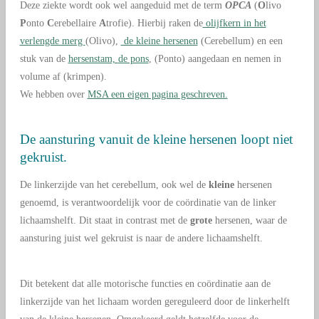
Deze ziekte wordt ook wel aangeduid met de term
OPCA
(
O
livo
P
onto
C
erebellaire
A
trofie).
Hierbij raken de
olijfkern in het
verlengde merg
(Olivo),
de kleine hersenen
(Cerebellum) en een
stuk van de
hersenstam,
de pons
, (Ponto) aangedaan en nemen in
volume af (krimpen).
We hebben over
MSA een eigen pagina geschreven.
De aansturing vanuit de kleine hersenen loopt niet
gekruist.
De linkerzijde van het cerebellum, ook wel de
kleine
hersenen
genoemd, is verantwoordelijk voor de coördinatie van de linker
lichaamshelft. Dit staat in contrast met de
grote
hersenen, waar de
aansturing juist wel gekruist is naar de andere lichaamshelft.
Dit betekent dat alle motorische functies en coördinatie aan de
linkerzijde van het lichaam worden gereguleerd door de linkerhelft