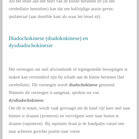
Als het letsel aan één helft van de kleine hersenen zit (in één
cerebellaire hemisfeer) kan dat een
halfzijdige ataxie
geven;
ipsilateraal (aan dezelfde kant als waar het letsel zit).
Diadochokinese (diadokokinese) en
dysdiadochokinesie
Het vermogen om snel afwisselende of tegengestelde bewegingen te
maken kan verminderd zijn bij schade aan de kleine hersenen (het
cerebellum). Dit vermogen wordt
diadochokinese
genoemd.
Wanneer dit vermogen is aangetast, spreken we van
dysdiadochokinese
.
Om dit te testen, wordt vaak gevraagd om de hand vijf keer snel naar
binnen te draaien (proneren) en vervolgens weer naar buiten te
draaien (supineren). Bij supinatie draai je de handpalm vanuit een
naar achteren gerichte positie naar voren.