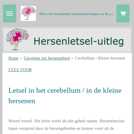
Ga
A
lles over hersenletsel, hersenaandoeningen en de hersenen in gewone taal
direct
naar
de
hoofdinhoud
Home
»
Gevolgen per hersengebied
»
Cerebellum / Kleine hersenen
LEES VOOR
Letsel in het cerebellum / in de kleine
hersenen
Woord vooraf: Het brein werkt als één geheel samen. Hersenfuncties
lopen verspreid door de hersengebieden en komen voort uit de