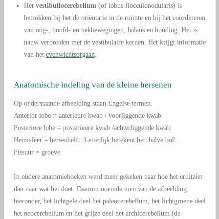
Het
vestibullocerebellum
(of lobus flocculonodularis) is
betrokken bij het de oriëntatie in de ruimte en bij het coördineren
van oog-, hoofd- en nekbewegingen, balans en houding. Het is
nauw verbonden met de vestibulaire kernen. Het krijgt informatie
van het
evenwichtsorgaan
.
Anatomische indeling van de kleine hersenen
Op onderstaande afbeelding staan Engelse termen.
Anterior lobe = anterieure kwab / voorliggende kwab
Posteriore lobe = posterieure kwab /achterliggende kwab
Hemisfeer = hersenhelft. Letterlijk betekent het 'halve bol'.
Fissuur = groeve
In oudere anatomieboeken werd meer gekeken naar hoe het eruitziet
dan naar wat het doet. Daarom noemde men van de afbeelding
hieronder, het lichtgele deel het paleocerebellum, het lichtgroene deel
het neocerebellum en het grijze deel het archicerebellum (de