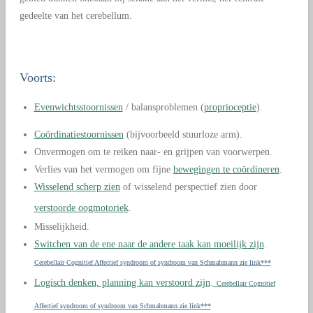
gedeelte van het cerebellum.
Voorts:
Evenwichtsstoornissen
/ balansproblemen (
proprioceptie
).
Coördinatiestoornissen
(bijvoorbeeld stuurloze arm).
Onvermogen om te reiken naar- en grijpen van voorwerpen.
Verlies van het vermogen om fijne
bewegingen te coördineren
.
Wisselend scherp zien
of wisselend perspectief zien door
verstoorde oogmotoriek
.
Misselijkheid.
Switchen van de ene naar de andere taak kan moeilijk zijn
.
Cerebellair Cognitief Affectief syndroom of syndroom van Schmahmann zie link***
Logisch denken, planning kan verstoord zijn
.
Cerebellair Cognitief
Affectief syndroom of syndroom van Schmahmann
zie link
***