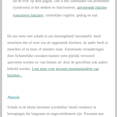
z
ie de PDF op deze pagina. Dat is een combinatie van problemen
(syndroom) in het denken en functioneren,
uitvoerende functies
(executieve functies)
, ruimtelijke cognitie, gedrag en taal
.
De ene mens met schade in een hersengebied/ hersenhelft, heeft
misschien één of twee van de opgesomde klachten, de ander heeft er
meerdere of in meer of mindere mate. Emotionele veranderingen
door lichamelijke oorzaken kunnen soms pijnlijk verwoord
aanvoelen worden en 'van binnen uit' door de getroffene ook anders
beleefd worden.
Lees meer over gevaren opsommingslijst van
klachten...
Ataxie
Schade in de kleine hersenen (cerebellair letsel) resulteert in
bewegingen die langzaam en ongecoördineerd zijn.
Personen met