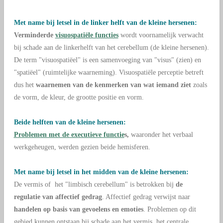
Met name bij letsel in de linker helft van de kleine hersenen:
Verminderde
visuospatiële functies
wordt voornamelijk verwacht
bij schade aan de linkerhelft van het cerebellum (de kleine hersenen).
De term "visuospatiëel" is een samenvoeging van "visus" (zien) en
"spatiëel" (ruimtelijke waarneming).
Visuospatiële perceptie betreft
dus het
waarnemen van de
kenmerken van wat iemand ziet
zoals
de vorm, de
kleur, de grootte
positie en vorm.
Beide helften van de kleine hersenen:
Problemen met de executieve functie
s,
waaronder het verbaal
werkgeheugen, werden gezien beide hemisferen.
Met name bij letsel in het midden van de kleine hersenen:
De vermis of het "limbisch cerebellum" is betrokken bij
de
regulatie van
affectief gedrag
. Affectief gedrag verwijst naar
handelen op basis van gevoelens en emoties
. Problemen op dit
gebied kunnen ontstaan bij schade aan het vermis, het centrale