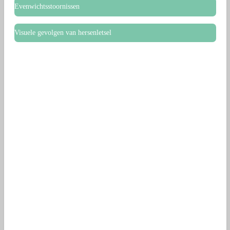
Evenwichtsstoornissen
Visuele gevolgen van hersenletsel