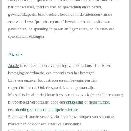
het bindweefsel, rond spieren en gewrichten en in pezen,
gewrichtskapsels, bindweefselvliezen en in de uiteinden van de
zenuwen. Deze "p
roprioceptoren" bewaken dus de positie van
gewrichten, de spanning in pezen en ligamenten, en de mate van
spiersamentrekkingen.
Ataxie
Ataxie
is een heel andere verstoring van 'de balans'. Het is een
bewegingscoördinatie, een stoornis van het bewegen.
Er is een onzeker looppatroon en armbewegingen zijn
ongecoördineerd. Ook de spraak kan aangedaan zijn.
Meestal is letsel in de kleine hersenen de oorzaak (cerebellaire ataxie)
bijvoorbeeld veroorzaakt door een
ontsteking
of
hersentumor
,
een
bloeding of infarct
,
multipele sclerose
.
Soms wordt ataxie veroorzaakt door bijwerkingen van sommige
medicijnen of door een erfelijke aandoening