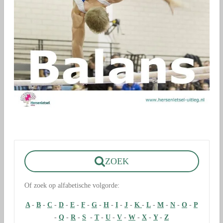
ZOEK
Of zoek op alfabetische volgorde:
A
-
B
-
C
-
D
-
E
-
F
-
G
-
H
-
I
-
J
-
K
-
L
-
M
-
N
-
O
-
P
-
Q
-
R
-
S
-
T
-
U
-
V
-
W
-
X
-
Y
-
Z