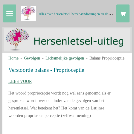
Ga
A
lles over hersenletsel, hersenaandoeningen en de hersenen in gewone taal
direct
naar
de
hoofdinhoud
Home
»
Gevolgen
»
Lichamelijke gevolgen
»
Balans Proprioceptie
Verstoorde balans - Proprioceptie
LEES VOOR
Het woord proprioceptie wordt nog wel eens genoemd als er
gesproken wordt over de hinder van de gevolgen van het
hersenletsel. Wat betekent het? Het komt van de Latijnse
woorden proprius en perceptie (zelfwaarneming).