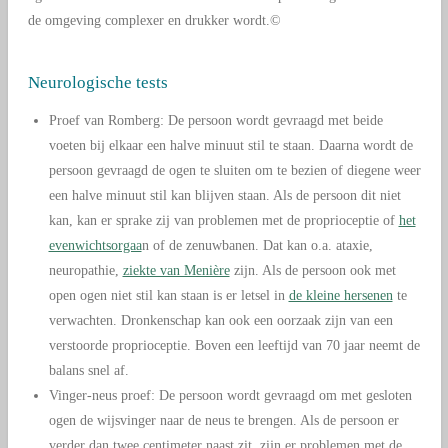
de omgeving complexer en drukker wordt.©
Neurologische tests
Proef van Romberg: De persoon wordt gevraagd met beide
voeten bij elkaar een halve minuut stil te staan. Daarna wordt de
persoon gevraagd de ogen te sluiten om te bezien of diegene weer
een halve minuut stil kan blijven staan. Als de persoon dit niet
kan, kan er sprake zij van problemen met de proprioceptie of
het
evenwichtsorgaa
n of de zenuwbanen. Dat kan o.a. ataxie,
neuropathie,
ziekte van Menière
zijn. Als de persoon ook met
open ogen niet stil kan staan is er letsel in
de kleine hersenen
te
verwachten. Dronkenschap kan ook een oorzaak zijn van een
verstoorde proprioceptie. Boven een leeftijd van 70 jaar neemt de
balans snel af.
Vinger-neus proef: De persoon wordt gevraagd om met gesloten
ogen de wijsvinger naar de neus te brengen. Als de persoon er
verder dan twee centimeter naast zit, zijn er problemen met de