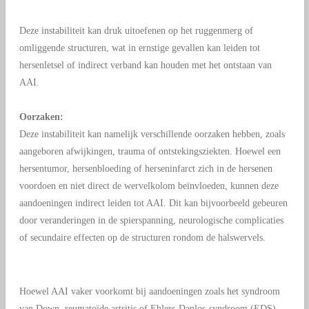
Deze instabiliteit kan druk uitoefenen op het ruggenmerg of
omliggende structuren, wat in ernstige gevallen kan leiden tot
hersenletsel of indirect verband kan houden met het ontstaan van
AAI.
Oorzaken:
Deze instabiliteit kan namelijk verschillend
e oorzaken hebben, zoals
aangeboren afwijkingen, trauma of ontstekingsziekten. Hoewel een
hersentumor, hersenbloeding of herseninfarct zich in de hersenen
voordoen en niet direct de wervelkolom beïnvloeden, kunnen deze
aandoeningen indirect leiden tot AAI. Dit kan bijvoorbeeld gebeuren
door veranderingen in de spierspanning, neurologische complicaties
of secundaire effecten op de structuren rondom de halswervels.
Hoewel AAI vaker voorkomt bij aandoeningen zoals het syndroom
van Down, reumatoïde artritis of Ehlers-Danlos-syndroom (EDS),