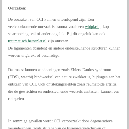
Oorzaken:
De oorzaken van CCI kunnen uiteenlopend zijn. Een
veelvoorkomende oorzaak is trauma, zoals een
whiplash
, kop-
staartbotsing, val of ander ongeluk. Bij dit ongeluk kan ook
traumatisch hersenletsel
zijn ontstaan.
De ligamenten (banden) en andere ondersteunende structuren kunnen
worden uitgerekt of beschadigd.
Daarnaast kunnen aandoeningen zoals Ehlers-Danlos-syndroom
(EDS), waarbij bindweefsel van nature zwakker is, bijdragen aan het
ontstaan van CCI. Ook ontstekingsziekten zoals reumatoïde artritis,
die de gewrichten en ondersteunende weefsels aantasten, kunnen een
rol spelen.
In sommige gevallen wordt CCI veroorzaakt door degeneratieve
veranderingen, zoals slijtage van de tussenwervelschijven of