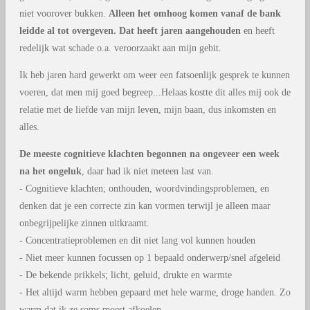
niet voorover bukken.
Alleen het omhoog komen vanaf de bank
leidde al tot overgeven. Dat heeft jaren aangehouden
en heeft
redelijk wat schade o.a. veroorzaakt aan mijn gebit.
Ik heb jaren hard gewerkt om weer een fatsoenlijk gesprek te kunnen
voeren, dat men mij goed begreep...Helaas kostte dit alles mij ook de
relatie met de liefde van mijn leven, mijn baan, dus inkomsten en
alles.
De meeste cognitieve klachten begonnen na ongeveer een week
na het ongeluk
, daar had ik niet meteen last van.
- Cognitieve klachten; onthouden, woordvindingsproblemen, en
denken dat je een correcte zin kan vormen terwijl je alleen maar
onbegrijpelijke zinnen uitkraamt.
- Concentratieproblemen en dit niet lang vol kunnen houden
- Niet meer kunnen focussen op 1 bepaald onderwerp/snel afgeleid
- De bekende prikkels; licht, geluid, drukte en warmte
- Het altijd warm hebben gepaard met hele warme, droge handen. Zo
warm dat ik ze soms moest afkoelen.