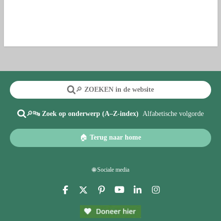
🔎
ZOEKEN in de website
🔎🔤
Zoek op onderwerp (A–Z-index)
Alfabetische volgorde
🏠
Terug naar home
🌐 Sociale media
F
X
P
Y
L
I
a
i
o
i
n
c
n
u
n
s
e
t
T
k
t