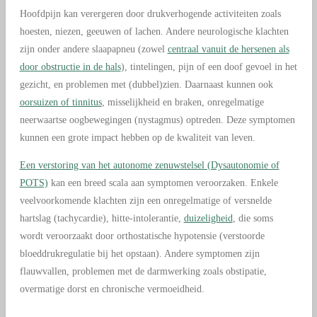
Hoofdpijn kan verergeren door drukverhogende activiteiten zoals
hoesten, niezen, geeuwen of lachen. Andere neurologische klachten
zijn onder andere slaapapneu (zowel
centraal vanuit de hersenen als
door obstructie in de hals
), tintelingen, pijn of een doof gevoel in het
gezicht, en problemen met (dubbel)zien. Daarnaast kunnen ook
oorsuizen of tinnitus
, misselijkheid en braken, onregelmatige
neerwaartse oogbewegingen (nystagmus) optreden. Deze symptomen
kunnen een grote impact hebben op de kwaliteit van leven.
Een verstoring van het autonome zenuwstelsel (Dysautonomie of
POTS)
kan een breed scala aan symptomen veroorzaken. Enkele
veelvoorkomende klachten zijn een onregelmatige of versnelde
hartslag (tachycardie), hitte-intolerantie,
duizeligheid
, die soms
wordt veroorzaakt door orthostatische hypotensie (verstoorde
bloeddrukregulatie bij het opstaan). Andere symptomen zijn
flauwvallen, problemen met de darmwerking zoals obstipatie,
overmatige dorst en chronische vermoeidheid.