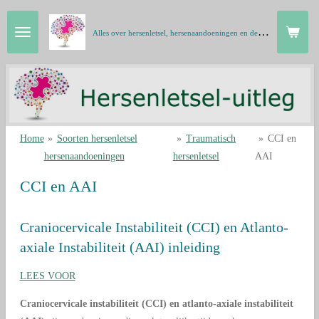
Ga
A
lles over hersenletsel, hersenaandoeningen en de hersenen in gewone taal
direct
naar
de
hoofdinhoud
Home
»
Soorten hersenletsel
»
Traumatisch
»
CCI en
hersenaandoeningen
hersenletsel
AAI
CCI en AAI
Craniocervicale Instabiliteit (CCI) en Atlanto-
axiale Instabiliteit (AAI) inleiding
LEES VOOR
Craniocervicale instabiliteit (CCI) en atlanto-axiale instabiliteit