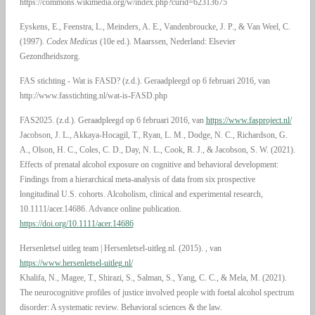
https://commons.wikimedia.org/w/index.php?curid=62313675
Eyskens, E., Feenstra, L., Meinders, A. E., Vandenbroucke, J. P., & Van Weel, C.
(1997).
Codex Medicus
(10e ed.). Maarssen, Nederland: Elsevier
Gezondheidszorg.
FAS stichting - Wat is FASD? (z.d.). Geraadpleegd op 6 februari 2016, van
http://www.fasstichting.nl/wat-is-FASD.php
FAS2025. (z.d.). Geraadpleegd op 6 februari 2016, van
https://www.fasproject.nl/
Jacobson, J. L., Akkaya-Hocagil, T., Ryan, L. M., Dodge, N. C., Richardson, G.
A., Olson, H. C., Coles, C. D., Day, N. L., Cook, R. J., & Jacobson, S. W. (2021).
Effects of prenatal alcohol exposure on cognitive and behavioral development:
Findings from a hierarchical meta-analysis of data from six prospective
longitudinal U.S. cohorts. Alcoholism, clinical and experimental research,
10.1111/acer.14686. Advance online publication.
https://doi.org/10.1111/acer.14686
Hersenletsel uitleg team | Hersenletsel-uitleg.nl. (2015). , van
https://www.hersenletsel-uitleg.nl/
Khalifa, N., Magee, T., Shirazi, S., Salman, S., Yang, C. C., & Mela, M. (2021).
The neurocognitive profiles of justice involved people with foetal alcohol spectrum
disorder: A systematic review. Behavioral sciences & the law.