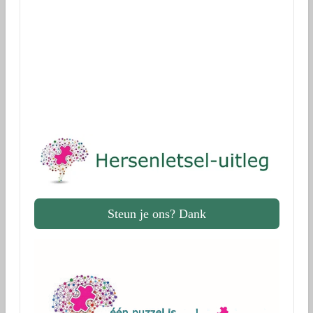
Donaties voor onderzoek
via Geef.nl
Dank!
Steun je ons? Dank