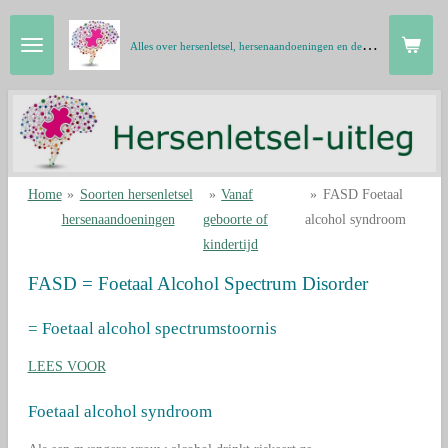
Ga
A
lles over hersenletsel, hersenaandoeningen en de hersenen in gewone taal
direct
naar
de
hoofdinhoud
Home
»
Soorten hersenletsel
»
Vanaf
»
FASD Foetaal
hersenaandoeningen
geboorte of
alcohol syndroom
kindertijd
FASD = Foetaal Alcohol Spectrum Disorder
= Foetaal alcohol spectrumstoornis
LEES VOOR
Foetaal alcohol syndroom