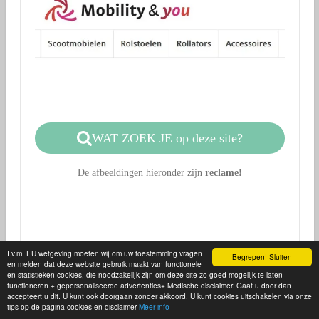
WAT ZOEK JE op deze site?
De afbeeldingen hieronder zijn
reclame!
I.v.m. EU wetgeving moeten wij om uw toestemming vragen
Begrepen! Sluiten
en melden dat deze website gebruik maakt van functionele
en statistieken cookies, die noodzakelijk zijn om deze site zo goed mogelijk te laten
functioneren.+ gepersonaliseerde advertenties+ Medische disclaimer. Gaat u door dan
accepteert u dit. U kunt ook doorgaan zonder akkoord. U kunt cookies uitschakelen via onze
tips op de pagina cookies en disclaimer
Meer info