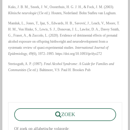
Kuks, J. B. M., Snoek, J. W., Oosterhuis, H. G. J. H., & Fock, J. M. (2003).
Klinische neurologie
(15e ed.). Houten, Nederland: Bohn Stafleu van Loghum.
Mamluk, L., Jones, T., Ijaz, S., Edwards, H. B., Savović, J., Leach, V., Moore, T.
H. M., Von Hinke, S., Lewis, S. J., Donovan, J. L., Lawlor, D. A., Davey Smith,
G., Fraser, A., & Zuccolo, L. (2020). Evidence of detrimental effects of prenatal
alcohol exposure on offspring birthweight and neurodevelopment from a
systematic review of quasi-experimental studies.
International Journal of
Epidemiology
,
49
(6), 1972–1995. https://doi.org/10.1093/ije/dyz272
Streissguth, A. P. (1997).
Fetal Alcohol Syndrome: A Guide for Families and
Communities
(5e ed.). Baltimore, V.S: Paul H. Brookes Pub
ZOEK
Of zoek op alfabetische volgorde: