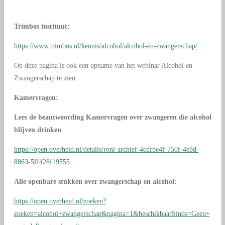
Trimbos instituut:
https://www.trimbos.nl/kennis/alcohol/alcohol-en-zwangerschap/
Op deze pagina is ook een opname van het webinar Alcohol en
Zwangerschap te zien.
Kamervragen:
Lees de beantwoording Kamervragen over zwangeren die alcohol
blijven drinken
https://open.overheid.nl/details/ronl-archief-4cdfbe4f-750f-4e8d-
8863-5ff428f19555
Alle openbare stukken over zwangerschap en alcohol:
https://open.overheid.nl/zoeken?
zoeken=alcohol+zwangerschap&pagina=1&beschikbaarSinds=Geen+