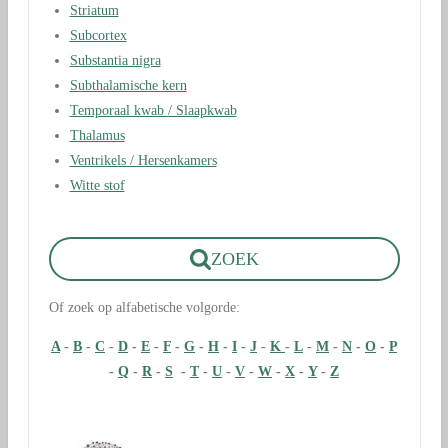
Striatum
Subcortex
Substantia nigra
Subthalamische kern
Temporaal kwab / Slaapkwab
Thalamus
Ventrikels / Hersenkamers
Witte stof
ZOEK
Of zoek op alfabetische volgorde:
A
-
B
-
C
-
D
-
E
-
F
-
G
-
H
-
I
-
J
-
K
-
L
-
M
-
N
-
O
-
P
-
Q
-
R
-
S
-
T
-
U
-
V
-
W
-
X
-
Y
-
Z