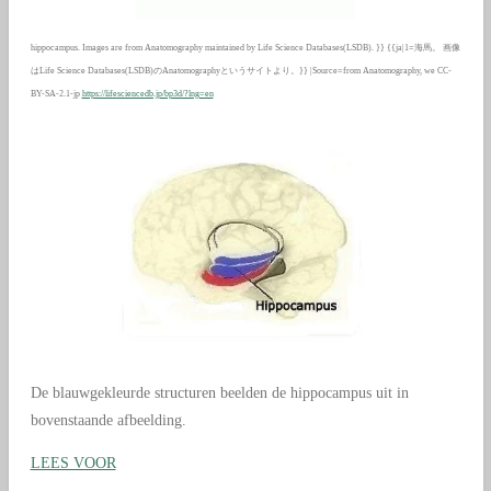
hippocampus. Images are from Anatomography maintained by Life Science Databases(LSDB). }} {{ja|1=海馬。 画像
はLife Science Databases(LSDB)のAnatomographyというサイトより。}} |Source=from Anatomography, we CC-
BY-SA-2.1-jp
https://lifesciencedb.jp/bp3d/?lng=en
De blauwgekleurde structuren beelden de hippocampus uit in
bovenstaande afbeelding.
LEES VOOR