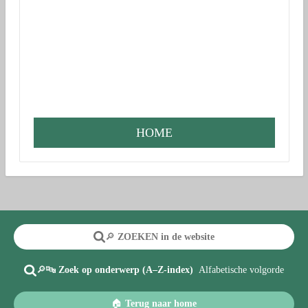
HOME
🔎
ZOEKEN in de website
🔎🔤
Zoek op onderwerp (A–Z-index)
Alfabetische volgorde
🏠
Terug naar home