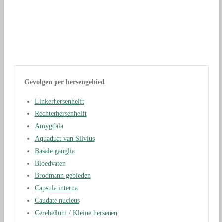
Kopieer niet onze tekst. en u kunt dan juridische tegenmaatregelen tegemoet
zhttps://www.inc.com/betsy-mikel/your-brain-benefits-most-when-you-listen-to-
absolutely-nothing-science-says.htmlien.
Gevolgen per hersengebied
Linkerhersenhelft
Rechterhersenhelft
Amygdala
Aquaduct van Silvius
Basale ganglia
Bloedvaten
Brodmann gebieden
Capsula interna
Caudate nucleus
Cerebellum / Kleine hersenen