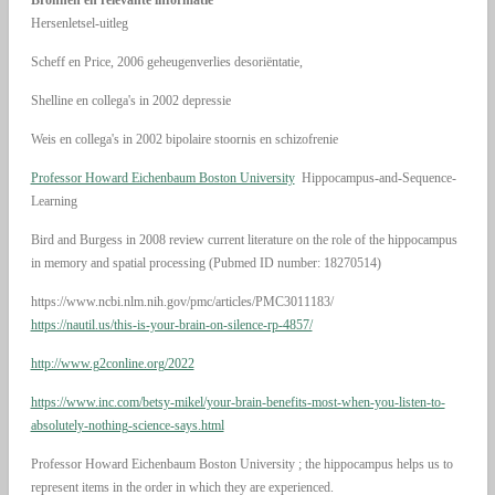
Bronnen en relevante informatie
Hersenletsel-uitleg
Scheff en Price, 2006 geheugenverlies desoriëntatie,
Shelline en collega's in 2002 depressie
Weis en collega's in 2002 bipolaire stoornis en schizofrenie
Professor Howard Eichenbaum Boston University
Hippocampus-and-Sequence-
Learning
Bird and Burgess in 2008 review current literature on the role of the hippocampus
in memory and spatial processing (Pubmed ID number: 18270514)
https://www.ncbi.nlm.nih.gov/pmc/articles/PMC3011183/
https://nautil.us/this-is-your-brain-on-silence-rp-4857/
http://www.g2conline.org/2022
https://www.inc.com/betsy-mikel/your-brain-benefits-most-when-you-listen-to-
absolutely-nothing-science-says.html
Professor Howard Eichenbaum Boston University ; the hippocampus helps us to
represent items in the order in which they are experienced.
© Hersenletsel-uitleg