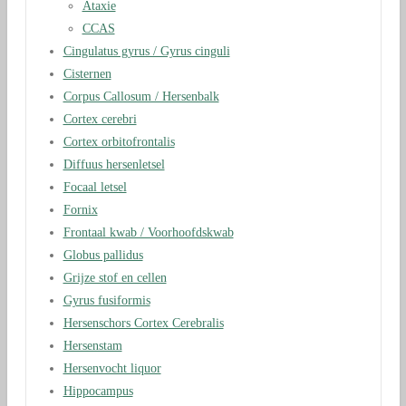
Ataxie
CCAS
Cingulatus gyrus / Gyrus cinguli
Cisternen
Corpus Callosum / Hersenbalk
Cortex cerebri
Cortex orbitofrontalis
Diffuus hersenletsel
Focaal letsel
Fornix
Frontaal kwab / Voorhoofdskwab
Globus pallidus
Grijze stof en cellen
Gyrus fusiformis
Hersenschors Cortex Cerebralis
Hersenstam
Hersenvocht liquor
Hippocampus