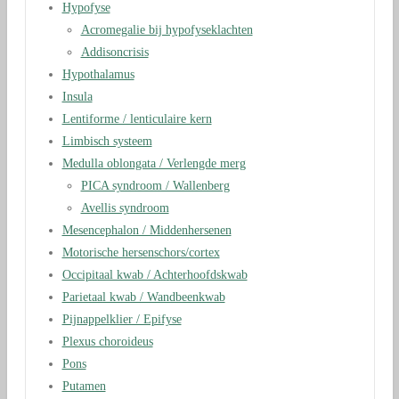
Hypofyse
Acromegalie bij hypofyseklachten
Addisoncrisis
Hypothalamus
Insula
Lentiforme / lenticulaire kern
Limbisch systeem
Medulla oblongata / Verlengde merg
PICA syndroom / Wallenberg
Avellis syndroom
Mesencephalon / Middenhersenen
Motorische hersenschors/cortex
Occipitaal kwab / Achterhoofdskwab
Parietaal kwab / Wandbeenkwab
Pijnappelklier / Epifyse
Plexus choroideus
Pons
Putamen