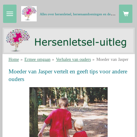
Ga
A
lles over hersenletsel, hersenaandoeningen en de hersenen in gewone taal
direct
naar
de
hoofdinhoud
Home
»
Ermee omgaan
»
Verhalen van ouders
»
Moeder van Jasper
Moeder van Jasper vertelt en geeft tips voor andere
ouders