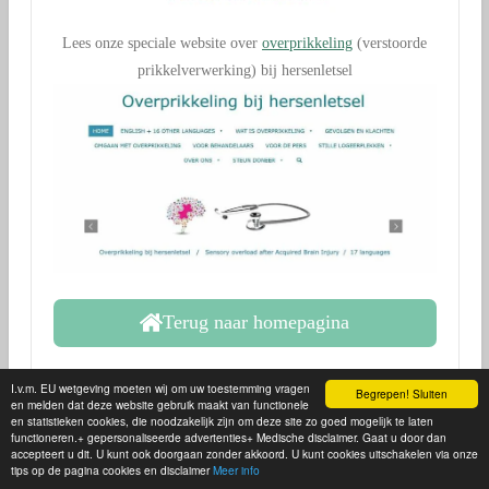
Lees onze speciale website over
overprikkeling
(verstoorde
prikkelverwerking) bij hersenletsel
Terug naar homepagina
Hieronder volgt
reclame
:
I.v.m. EU wetgeving moeten wij om uw toestemming vragen
Begrepen! Sluiten
en melden dat deze website gebruik maakt van functionele
en statistieken cookies, die noodzakelijk zijn om deze site zo goed mogelijk te laten
functioneren.+ gepersonaliseerde advertenties+ Medische disclaimer. Gaat u door dan
accepteert u dit. U kunt ook doorgaan zonder akkoord. U kunt cookies uitschakelen via onze
tips op de pagina cookies en disclaimer
Meer info