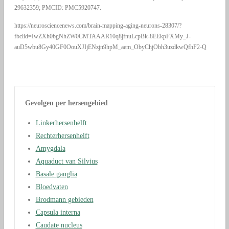
29632359; PMCID: PMC5920747.
https://neurosciencenews.com/brain-mapping-aging-neurons-28307/?
fbclid=IwZXh0bgNhZW0CMTAAAR10q8jfnuLcpBk-8EEkpFXMy_J-
auD5wbu8Gy40GF0OouXJIjENzjn9hpM_aem_ObyChjObh3uzdkwQfhF2-Q
Gevolgen per hersengebied
Linkerhersenhelft
Rechterhersenhelft
Amygdala
Aquaduct van Silvius
Basale ganglia
Bloedvaten
Brodmann gebieden
Capsula interna
Caudate nucleus