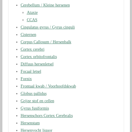
Cerebellum / Kleine hersenen
Ataxie
CCAS
Cingulatus gyrus / Gyrus cinguli
Cisternen
Corpus Callosum / Hersenbalk
Cortex cerebri
Cortex orbitofrontalis
Diffuus hersenletsel
Focaal letsel
Fornix
Frontaal kwab / Voorhoofdskwab
Globus pallidus
Grijze stof en cellen
Gyrus fusiformis
Hersenschors Cortex Cerebralis
Hersenstam
Hersenvocht liquor