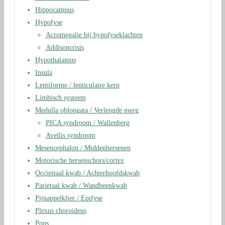
Hippocampus
Hypofyse
Acromegalie bij hypofyseklachten
Addisoncrisis
Hypothalamus
Insula
Lentiforme / lenticulaire kern
Limbisch systeem
Medulla oblongata / Verlengde merg
PICA syndroom / Wallenberg
Avellis syndroom
Mesencephalon / Middenhersenen
Motorische hersenschors/cortex
Occipitaal kwab / Achterhoofdskwab
Parietaal kwab / Wandbeenkwab
Pijnappelklier / Epifyse
Plexus choroideus
Pons