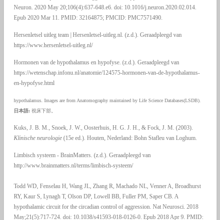
Neuron. 2020 May 20;106(4):637-648.e6. doi: 10.1016/j.neuron.2020.02.014.
Epub 2020 Mar 11. PMID: 32164875; PMCID: PMC7571490.
Hersenletsel uitleg team | Hersenletsel-uitleg.nl. (z.d.). Geraadpleegd van
https://www.hersenletsel-uitleg.nl/
Hormonen van de hypothalamus en hypofyse. (z.d.). Geraadpleegd van
https://wetenschap.infonu.nl/anatomie/124575-hormonen-van-de-hypothalamus-
en-hypofyse.html
hypothalamus. Images are from Anatomography maintained by Life Science Databases(LSDB).
日本語:
視床下部。
Kuks, J. B. M., Snoek, J. W., Oosterhuis, H. G. J. H., & Fock, J. M. (2003).
Klinische neurologie
(15e ed.). Houten, Nederland: Bohn Stafleu van Loghum.
Limbisch systeem - BrainMatters. (z.d.). Geraadpleegd van
http://www.brainmatters.nl/terms/limbisch-systeem/
Todd WD, Fenselau H, Wang JL, Zhang R, Machado NL, Venner A, Broadhurst
RY, Kaur S, Lynagh T, Olson DP, Lowell BB, Fuller PM, Saper CB. A
hypothalamic circuit for the circadian control of aggression. Nat Neurosci. 2018
May;21(5):717-724. doi: 10.1038/s41593-018-0126-0. Epub 2018 Apr 9. PMID: