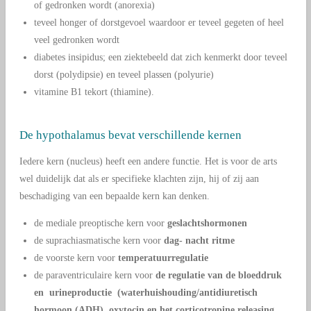
of gedronken wordt (anorexia)
teveel honger of dorstgevoel waardoor er teveel gegeten of heel
veel gedronken wordt
diabetes insipidus; een ziektebeeld dat zich kenmerkt door teveel
dorst (polydipsie) en teveel plassen (polyurie)
vitamine B1 tekort (thiamine).
De hypothalamus bevat verschillende kernen
Iedere kern (nucleus) heeft een andere functie. Het is voor de arts
wel duidelijk dat als er specifieke klachten zijn, hij of zij aan
beschadiging van een bepaalde kern kan denken.
de mediale preoptische kern voor
geslachtshormonen
de suprachiasmatische kern voor
dag- nacht ritme
de voorste kern voor
temperatuurregulatie
de paraventriculaire kern voor
de regulatie van de bloeddruk
en urineproductie (waterhuishouding/antidiuretisch
hormoon (ADH), oxytocin en het corticotropine releasing