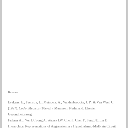
Bronnen:
Eyskens, E., Feenstra, L., Meinders, A., Vandenbroucke, J. P., & Van Weel, C.
(1997).
Codex Medicus
(10e ed.). Maarssen, Nederland: Elsevier
Gezondheidszorg.
Falkner AL, Wei D, Song A, Watsek LW, Chen I, Chen P, Feng JE, Lin D.
Hierarchical Representations of Aggression in a Hypothalamic-Midbrain Circuit.