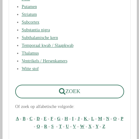
Putamen
Striatum
Subcortex
Substantia nigra
Subthalamische kern
Temporaal kwab / Slaapkwab
Thalamus
Ventrikels / Hersenkamers
Witte stof
ZOEK
Of zoek op alfabetische volgorde:
A
-
B
-
C
-
D
-
E
-
F
-
G
-
H
-
I
-
J
-
K
-
L
-
M
-
N
-
O
-
P
-
Q
-
R
-
S
-
T
-
U
-
V
-
W
-
X
-
Y
-
Z