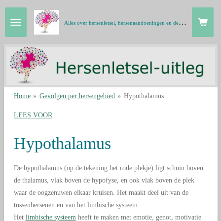
Ga
A
lles over hersenletsel, hersenaandoeningen en de hersenen in gewone taal
direct
naar
de
hoofdinhoud
Home
»
Gevolgen per hersengebied
»
Hypothalamus
LEES VOOR
Hypothalamus
De hypothalamus (op de tekening het rode plekje) ligt schuin boven
de thalamus, vlak boven de hypofyse, en ook vlak boven de plek
waar de oogzenuwen elkaar kruisen. Het maakt deel uit van de
tussenhersenen en van het limbische systeem.
Het
limbische systeem
heeft te maken met emotie, genot, motivatie