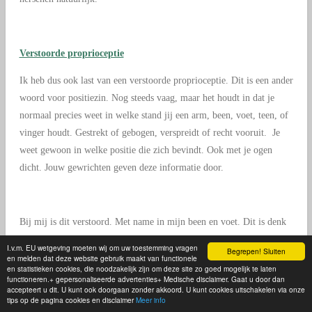
Verstoorde proprioceptie
Ik heb dus ook last van een verstoorde proprioceptie. Dit is een ander
woord voor positiezin. Nog steeds vaag, maar het houdt in dat je
normaal precies weet in welke stand jij een arm, been, voet, teen, of
vinger houdt. Gestrekt of gebogen, verspreidt of recht vooruit. Je
weet gewoon in welke positie die zich bevindt. Ook met je ogen
dicht. Jouw gewrichten geven deze informatie door.
Bij mij is dit verstoord. Met name in mijn been en voet. Dit is denk
ik wel anders dan wat ik schreef over de kruisende tenen. In dit geval
I.v.m. EU wetgeving moeten wij om uw toestemming vragen
Begrepen! Sluiten
mis ik het gevoel in mijn gewrichten. Ik heb bij het staan
en melden dat deze website gebruik maakt van functionele
en statistieken cookies, die noodzakelijk zijn om deze site zo goed mogelijk te laten
bijvoorbeeld niet door dat ik mijn linkerbeen een stuk naar de zijkant
functioneren.+ gepersonaliseerde advertenties+ Medische disclaimer. Gaat u door dan
accepteert u dit. U kunt ook doorgaan zonder akkoord. U kunt cookies uitschakelen via onze
heb geplaatst. In het ziekenhuis heb ik zo wel eens met mijn been
tips op de pagina cookies en disclaimer
Meer info
hangend naast mijn bed geslapen. En voordat ik mijn EVO had zette