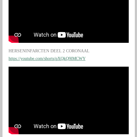
HERSENINFARCTEN DEEL 2 CORONAAL
https://youtube.com/shorts/pXQkQ9lMCWY