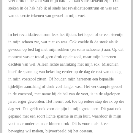
veel druk in de zool van mijn hak. Dit kan soms stekend zijn. Dat
steken in de hak heb ik al sinds het revalidatiecentrum en was een
van de eerste tekenen van gevoel in mijn voet.
In het revalidatiecentrum leek het tijdens het lopen of er een steentje
in mijn schoen zat, wat niet zo was. Ook voelde ik de steek als ik
gewoon op bed lag met mijn sokken (en soms schoenen) aan. Op dat
moment was er totaal geen druk op de zool, maar mijn hersenen
dachten van wel. Alleen lichte aanraking met mijn sok. Misschien
bleef de spanning van belasting eerder op de dag de rest van de dag
in mijn voetzool zitten. Of houden mijn hersenen een bepaalde
tijdelijke aanraking of druk veel langer vast. Het verkrampte gevoel
in de voetzool, met name bij de bal van de voet, is in de afgelopen
jaren erger geworden. Het neemt ook toe bij iedere stap die ik op die
dag zet. Dat geldt ook voor de pijn in mijn grote teen. Dit gaat ook
gepaard met een soort lichte spasme in mijn kuit, waardoor ik mijn
voet naar onder en naar binnen druk. Dit is vooral als ik een
beweging wil maken, bijvoorbeeld bij het opstaan.