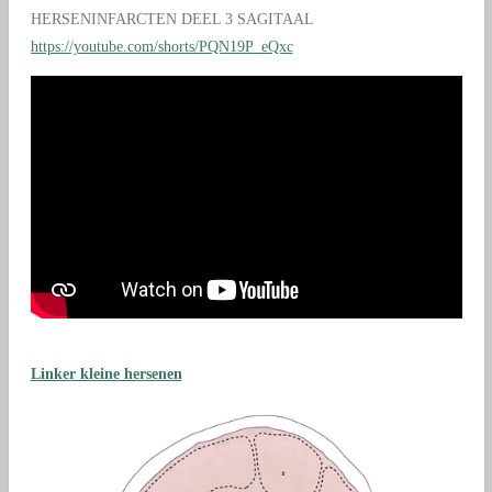
HERSENINFARCTEN DEEL 3 SAGITAAL
https://youtube.com/shorts/PQN19P_eQxc
Linker kleine hersenen