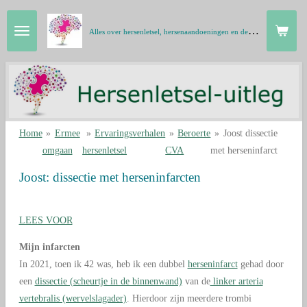
Ga
A
lles over hersenletsel, hersenaandoeningen en de hersenen in gewone taal
direct
naar
de
hoofdinhoud
Home
»
Ermee
»
Ervaringsverhalen
»
Beroerte
»
Joost dissectie
omgaan
hersenletsel
CVA
met herseninfarct
Joost: dissectie met herseninfarcten
LEES VOOR
Mijn infarcten
In 2021, toen ik 42 was, heb ik een dubbel
herseninfarct
gehad door
een
dissectie (scheurtje in de binnenwand)
van de
linker arteria
vertebralis (wervelslagader)
. Hierdoor zijn meerdere trombi