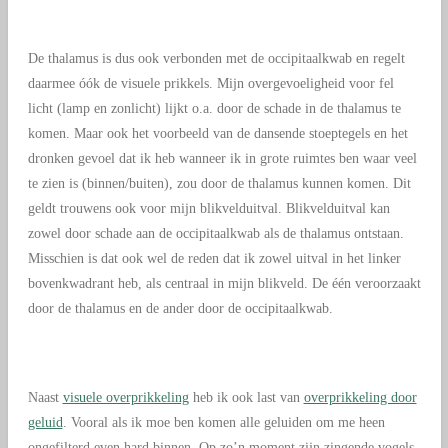
De thalamus is dus ook verbonden met de occipitaalkwab en regelt
daarmee óók de visuele prikkels. Mijn overgevoeligheid voor fel
licht (lamp en zonlicht) lijkt o.a. door de schade in de thalamus te
komen. Maar ook het voorbeeld van de dansende stoeptegels en het
dronken gevoel dat ik heb wanneer ik in grote ruimtes ben waar veel
te zien is (binnen/buiten), zou door de thalamus kunnen komen. Dit
geldt trouwens ook voor mijn blikvelduitval. Blikvelduitval kan
zowel door schade aan de occipitaalkwab als de thalamus ontstaan.
Misschien is dat ook wel de reden dat ik zowel uitval in het linker
bovenkwadrant heb, als centraal in mijn blikveld. De één veroorzaakt
door de thalamus en de ander door de occipitaalkwab.
Naast
visuele overprikkeling
heb ik ook last van
overprikkeling door
geluid
. Vooral als ik moe ben komen alle geluiden om me heen
ongefilterd even hard binnen. Op zo’n moment zijn zingende vogels