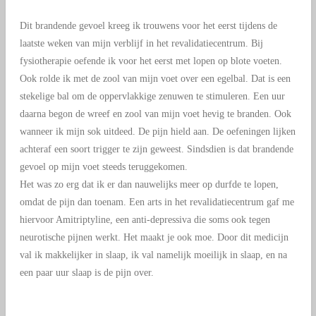
Dit brandende gevoel kreeg ik trouwens voor het eerst tijdens de
laatste weken van mijn verblijf in het revalidatiecentrum. Bij
fysiotherapie oefende ik voor het eerst met lopen op blote voeten.
Ook rolde ik met de zool van mijn voet over een egelbal. Dat is een
stekelige bal om de oppervlakkige zenuwen te stimuleren. Een uur
daarna begon de wreef en zool van mijn voet hevig te branden. Ook
wanneer ik mijn sok uitdeed. De pijn hield aan. De oefeningen lijken
achteraf een soort trigger te zijn geweest. Sindsdien is dat brandende
gevoel op mijn voet steeds teruggekomen.
Het was zo erg dat ik er dan nauwelijks meer op durfde te lopen,
omdat de pijn dan toenam. Een arts in het revalidatiecentrum gaf me
hiervoor Amitriptyline, een anti-depressiva die soms ook tegen
neurotische pijnen werkt. Het maakt je ook moe. Door dit medicijn
val ik makkelijker in slaap, ik val namelijk moeilijk in slaap, en na
een paar uur slaap is de pijn over.