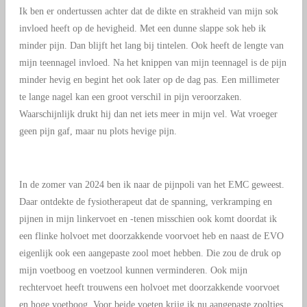
Ik ben er ondertussen achter dat de dikte en strakheid van mijn sok
invloed heeft op de hevigheid. Met een dunne slappe sok heb ik
minder pijn. Dan blijft het lang bij tintelen. Ook heeft de lengte van
mijn teennagel invloed. Na het knippen van mijn teennagel is de pijn
minder hevig en begint het ook later op de dag pas. Een millimeter
te lange nagel kan een groot verschil in pijn veroorzaken.
Waarschijnlijk drukt hij dan net iets meer in mijn vel. Wat vroeger
geen pijn gaf, maar nu plots hevige pijn.
In de zomer van 2024 ben ik naar de pijnpoli van het EMC geweest.
Daar ontdekte de fysiotherapeut dat de spanning, verkramping en
pijnen in mijn linkervoet en -tenen misschien ook komt doordat ik
een flinke holvoet met doorzakkende voorvoet heb en naast de EVO
eigenlijk ook een aangepaste zool moet hebben. Die zou de druk op
mijn voetboog en voetzool kunnen verminderen. Ook mijn
rechtervoet heeft trouwens een holvoet met doorzakkende voorvoet
en hoge voetboog. Voor beide voeten krijg ik nu aangepaste zooltjes.