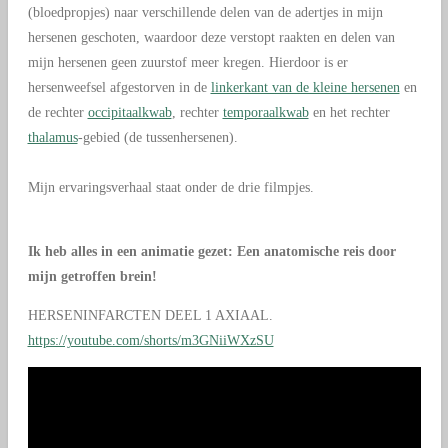
(bloedpropjes) naar verschillende delen van de adertjes in mijn
hersenen geschoten, waardoor deze verstopt raakten en delen van
mijn hersenen geen zuurstof meer kregen. Hierdoor is er
hersenweefsel afgestorven in de
linkerkant van de kleine hersenen
en
de rechter
occipitaalkwab
, rechter
temporaalkwab
en het rechter
thalamus
-gebied (de tussenhersenen).
Mijn ervaringsverhaal staat onder de drie filmpjes.
Ik heb alles in een animatie gezet: Een anatomische reis door
mijn getroffen brein!
HERSENINFARCTEN DEEL 1 AXIAAL.
https://youtube.com/shorts/m3GNiiWXzSU