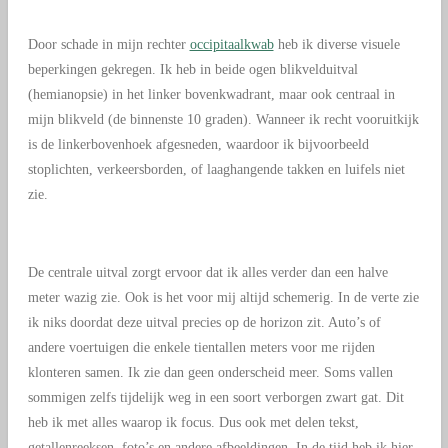
Door schade in mijn rechter
occipitaalkwab
heb ik diverse visuele
beperkingen gekregen. Ik heb in beide ogen blikvelduitval
(hemianopsie) in het linker bovenkwadrant, maar ook centraal in
mijn blikveld (de binnenste 10 graden). Wanneer ik recht vooruitkijk
is de linkerbovenhoek afgesneden, waardoor ik bijvoorbeeld
stoplichten, verkeersborden, of laaghangende takken en luifels niet
zie.
De centrale uitval zorgt ervoor dat ik alles verder dan een halve
meter wazig zie. Ook is het voor mij altijd schemerig. In de verte zie
ik niks doordat deze uitval precies op de horizon zit. Auto’s of
andere voertuigen die enkele tientallen meters voor me rijden
klonteren samen. Ik zie dan geen onderscheid meer. Soms vallen
sommigen zelfs tijdelijk weg in een soort verborgen zwart gat. Dit
heb ik met alles waarop ik focus. Dus ook met delen tekst,
getallenreeksen, foto’s en andere afbeeldingen. In de tijd heb ik hier