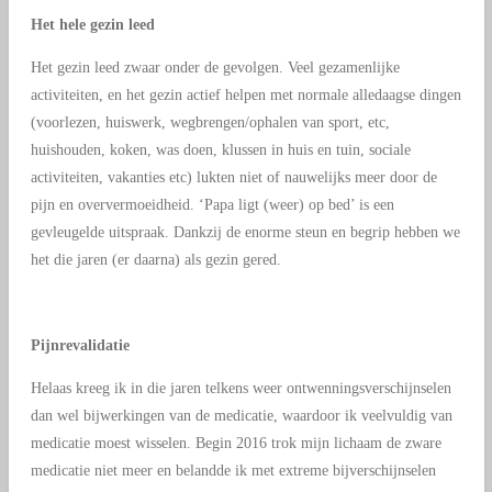
Het hele gezin leed
Het gezin leed zwaar onder de gevolgen. Veel gezamenlijke
activiteiten, en het gezin actief helpen met normale alledaagse dingen
(voorlezen, huiswerk, wegbrengen/ophalen van sport, etc,
huishouden, koken, was doen, klussen in huis en tuin, sociale
activiteiten, vakanties etc) lukten niet of nauwelijks meer door de
pijn en oververmoeidheid. ‘Papa ligt (weer) op bed’ is een
gevleugelde uitspraak. Dankzij de enorme steun en begrip hebben we
het die jaren (er daarna) als gezin gered.
Pijnrevalidatie
Helaas kreeg ik in die jaren telkens weer ontwenningsverschijnselen
dan wel bijwerkingen van de medicatie, waardoor ik veelvuldig van
medicatie moest wisselen. Begin 2016 trok mijn lichaam de zware
medicatie niet meer en belandde ik met extreme bijverschijnselen