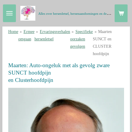
Ga
A
lles over hersenletsel, hersenaandoeningen en de hersenen in gewone taal
direct
naar
de
Home
»
Ermee
»
Ervaringsverhalen
»
Specifieke
»
Maarten
hoofdinhoud
omgaan
hersenletsel
oorzaken
SUNCT en
gevolgen
CLUSTER
hoofdpijn
Maarten: Auto-ongeluk met als gevolg zware
SUNCT hoofdpijn
en Clusterhoofdpijn