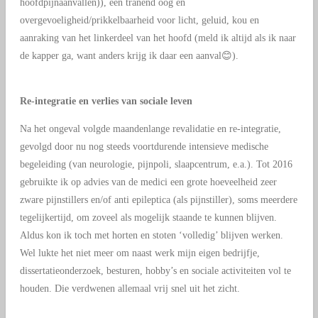
hoofdpijnaanvallen)), een tranend oog en
overgevoeligheid/prikkelbaarheid voor licht, geluid, kou en
aanraking van het linkerdeel van het hoofd (meld ik altijd als ik naar
de kapper ga, want anders krijg ik daar een aanval😊).
Re-integratie en verlies van sociale leven
Na het ongeval volgde maandenlange revalidatie en re-integratie,
gevolgd door nu nog steeds voortdurende intensieve medische
begeleiding (van neurologie, pijnpoli, slaapcentrum, e.a.). Tot 2016
gebruikte ik op advies van de medici een grote hoeveelheid zeer
zware pijnstillers en/of anti epileptica (als pijnstiller), soms meerdere
tegelijkertijd, om zoveel als mogelijk staande te kunnen blijven.
Aldus kon ik toch met horten en stoten ‘volledig’ blijven werken.
Wel lukte het niet meer om naast werk mijn eigen bedrijfje,
dissertatieonderzoek, besturen, hobby’s en sociale activiteiten vol te
houden. Die verdwenen allemaal vrij snel uit het zicht.