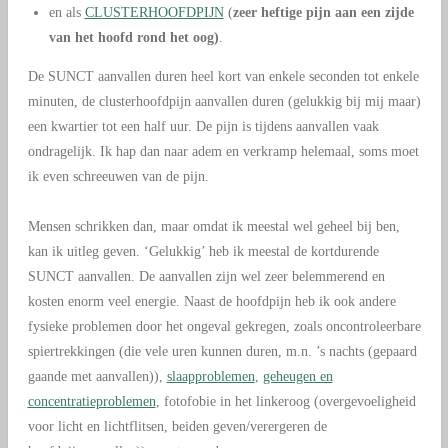
en als
CLUSTERHOOFDPIJN
(
zeer heftige pijn aan een zijde
van het hoofd rond het oog)
.
De SUNCT aanvallen duren heel kort van enkele seconden tot enkele
minuten, de clusterhoofdpijn aanvallen duren (gelukkig bij mij maar)
een kwartier tot een half uur. De pijn is tijdens aanvallen vaak
ondragelijk. Ik hap dan naar adem en verkramp helemaal, soms moet
ik even schreeuwen van de pijn.
Mensen schrikken dan, maar omdat ik meestal wel geheel bij ben,
kan ik uitleg geven. ‘Gelukkig’ heb ik meestal de kortdurende
SUNCT aanvallen. De aanvallen zijn wel zeer belemmerend en
kosten enorm veel energie. Naast de hoofdpijn heb ik ook andere
fysieke problemen door het ongeval gekregen, zoals oncontroleerbare
spiertrekkingen (die vele uren kunnen duren, m.n. ’s nachts (gepaard
gaande met aanvallen)),
slaapproblemen
,
geheugen en
concentratieproblemen
, fotofobie in het linkeroog (overgevoeligheid
voor licht en lichtflitsen, beiden geven/verergeren de