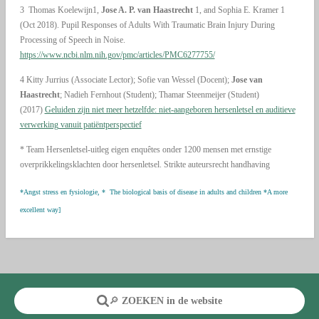
3
Thomas Koelewijn1,
Jose A. P. van Haastrecht
1, and Sophia E. Kramer 1
(Oct 2018). Pupil Responses of Adults With Traumatic Brain Injury During
Processing of Speech in Noise.
https://www.ncbi.nlm.nih.gov/pmc/articles/PMC6277755/
4
Kitty Jurrius (Associate Lector); Sofie van Wessel (Docent);
Jose van
Haastrecht
; Nadieh Fernhout (Student); Thamar Steenmeijer (Student)
(2017)
Geluiden zijn niet meer hetzelfde: niet-aangeboren hersenletsel en auditieve
verwerking vanuit patiëntperspectief
* Team Hersenletsel-uitleg eigen enquêtes onder 1200 mensen met ernstige
overprikkelingsklachten door hersenletsel. Strikte auteursrecht handhaving
*Angst stress en fysiologie, * The biological basis of disease in adults and children *A more
excellent way]
🔎
ZOEKEN in de website