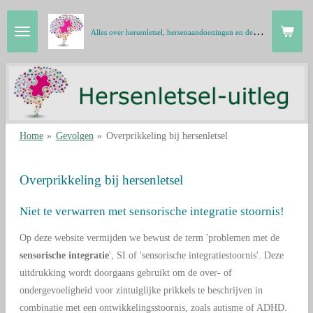
Ga
A
lles over hersenletsel, hersenaandoeningen en de hersenen in gewone taal
direct
naar
de
hoofdinhoud
Home
»
Gevolgen
»
Overprikkeling bij hersenletsel
Overprikkeling bij hersenletsel
Niet te verwarren met sensorische integratie stoornis!
Op deze website vermijden we bewust de term 'problemen met de
sensorische integratie
', SI of 'sensorische integratiestoornis'. Deze
uitdrukking wordt doorgaans gebruikt om de over- of
ondergevoeligheid voor zintuiglijke prikkels te beschrijven in
combinatie met een ontwikkelingsstoornis, zoals autisme of ADHD.