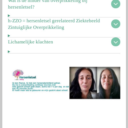
Wat is de hinder van overprikkeling bij
hersenletsel?
h-ZZO = hersenletsel gerelateerd Ziektebeeld
Zintuiglijke Overprikkeling
Lichamelijke klachten
©copyright kopieer deze tekst niet!!
Kopieert u toch dan riskeert u juridische stappen van onze
kant