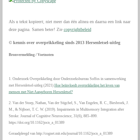
Als u tekst kopieert; niet meer dan één alinea en daarna een link naar
deze pagina. Samen beter! Zie
copyrightbeleid
© kennis over overprikkeling sinds 2013 Hersenletsel-uitleg
Bronvermelding / Voetnoten
1. Onderzoek Overprikkeling door Onderzoeksbureau Soffos in samenwerking
met Hersenletsel-uitleg (2021)
Hoe beïnvloedt overprikkeling het leven van
mensen met Niet Aangeboren Hersenletsel?
2. Van der Stoep, Nathan, Van der Stigchel, S., Van Engelen, R. C., Biesbroek, J.
M., & Nijboer, T. C. W. (2019). Impairments in Multisensory Integration after
Stroke. Journal of Cognitive Neuroscience, 31(6), 885–899.
https://doi.org/10.1162/jocn_a_01389
Geraadpleegd van
http://cognet.mit.edu/journal/10.1162/jocn_a_01389