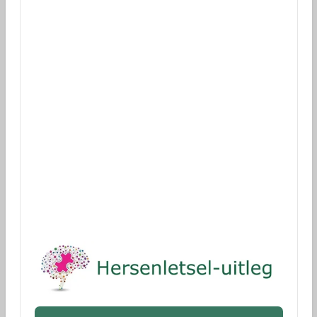
Reclame is derhalve en helaas een noodzakelijk kwaad.
Wilt u ons steunen
?
Dank!
(ANBI stichting)
Donaties voor onderzoek
via Geef.nl
Dank!