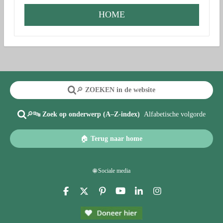
HOME
🔎
ZOEKEN in de website
🔎🔤
Zoek op onderwerp (A–Z-index)
Alfabetische volgorde
🏠
Terug naar home
🌐 Sociale media
F
X
P
Y
L
I
a
i
o
i
n
c
n
u
n
s
e
t
T
k
t