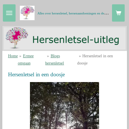
Ga
A
lles over hersenletsel, hersenaandoeningen en de hersenen in gewone taal
direct
naar
de
hoofdinhoud
Home
»
Ermee
»
Blogs
»
Hersenletsel in een
omgaan
hersenletsel
doosje
Hersenletsel in een doosje