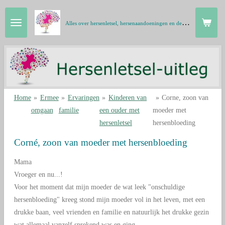
Ga
A
lles over hersenletsel, hersenaandoeningen en de hersenen in gewone taal
direct
naar
de
hoofdinhoud
Home
»
Ermee
»
Ervaringen
»
Kinderen van
»
Corne, zoon van
omgaan
familie
een ouder met
moeder met
hersenletsel
hersenbloeding
Corné, zoon van moeder met hersenbloeding
Mama
Vroeger en nu...!
Voor het moment dat mijn moeder de wat leek "onschuldige
hersenbloeding" kreeg stond mijn moeder vol in het leven, met een
drukke baan, veel vrienden en familie en natuurlijk het drukke gezin
wat allemaal vanzelf sprekend was en ging.