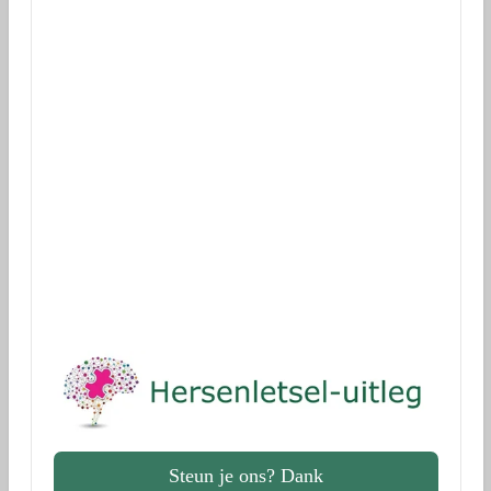
Reclame is derhalve en helaas een noodzakelijk kwaad.
Wilt u ons steunen
?
Dank!
(ANBI stichting)
Donaties voor onderzoek
via Geef.nl
Dank!
Steun je ons? Dank