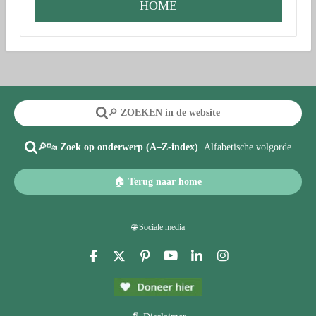
HOME
🔎
ZOEKEN in de website
🔎🔤
Zoek op onderwerp (A–Z-index)
Alfabetische volgorde
🏠
Terug naar home
🌐 Sociale media
F
X
P
Y
L
I
a
i
o
i
n
c
n
u
n
s
e
t
T
k
t
b
e
u
e
a