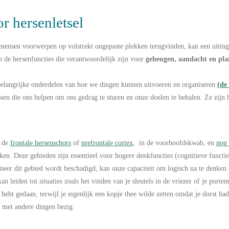
r hersenletsel
mensen voorwerpen op volstrekt ongepaste plekken terugvinden, kan een uiting z
n de hersenfuncties die verantwoordelijk zijn voor
geheugen, aandacht en pla
belangrijke onderdelen van hoe we dingen kunnen uitvoeren en organiseren
(de 
sen die ons helpen om ons gedrag te sturen en onze doelen te behalen. Ze zijn b
de
frontale hersenschors
of
prefrontale cortex
,
in de voorhoofdskwab, en
nog 
ken. Deze gebieden zijn essentieel voor hogere denkfuncties (cognitieve functi
eer dit gebied wordt beschadigd, kan onze capaciteit om logisch na te denken e
kan leiden tot situaties zoals het vinden van je sleutels in de vriezer of je port
 hebt gedaan, terwijl je eigenlijk een kopje thee wilde zetten omdat je dorst ha
l met andere dingen bezig.