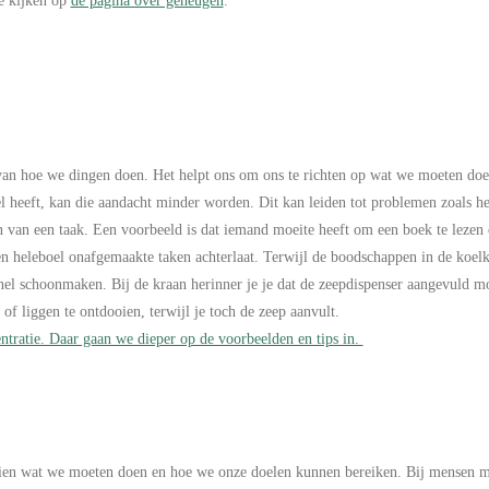
e kijken op
de pagina over geheugen
.
van hoe we dingen doen. Het helpt ons om ons te richten op wat we moeten doen
el heeft, kan die aandacht minder worden. Dit kan leiden tot problemen zoals 
en van een taak. Een voorbeeld is dat iemand moeite heeft om een boek te lezen
 heleboel onafgemaakte taken achterlaat. Terwijl de boodschappen in de koelk
 snel schoonmaken. Bij de kraan herinner je je dat de zeepdispenser aangevuld 
f liggen te ontdooien, terwijl je toch de zeep aanvult.
ntratie. Daar gaan we dieper op de voorbeelden en tips in.
zien wat we moeten doen en hoe we onze doelen kunnen bereiken. Bij mensen met