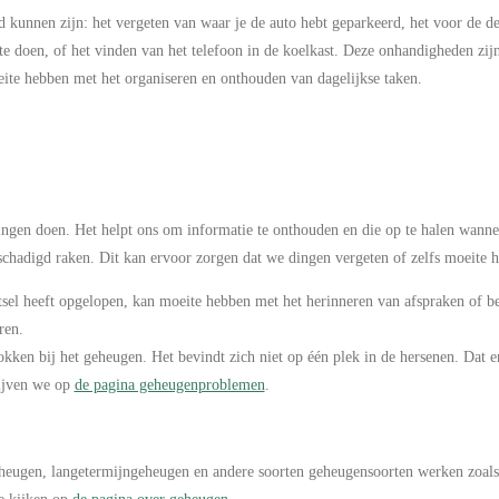
 kunnen zijn: het vergeten van waar je de auto hebt geparkeerd, het voor de d
e doen, of het vinden van het telefoon in de koelkast. Deze onhandigheden zijn
eite hebben met het organiseren en onthouden van dagelijkse taken.
ingen doen. Het helpt ons om informatie te onthouden en die op te halen wanne
eschadigd raken. Dit kan ervoor zorgen dat we dingen vergeten of zelfs moeite 
sel heeft opgelopen, kan moeite hebben met het herinneren van afspraken of bel
oren.
okken bij het geheugen. Het bevindt zich niet op één plek in de hersenen. Dat 
ijven we op
de pagina geheugenproblemen
.
geheugen, langetermijngeheugen en andere soorten geheugensoorten werken zoal