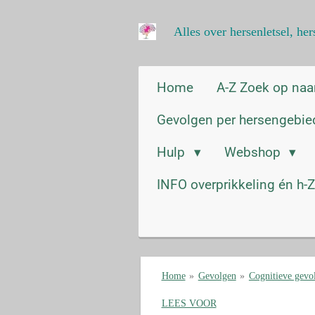
Ga
Alles over hersenletsel, h
direct
naar
de
hoofdinhoud
Home
A-Z Zoek op na
Gevolgen per hersengebi
Hulp
Webshop
INFO overprikkeling én h-
Home
»
Gevolgen
»
Cognitieve gevo
LEES VOOR