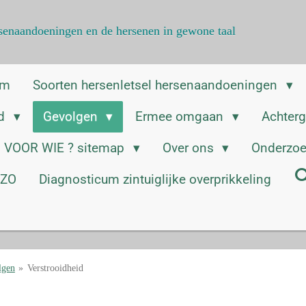
ersenaandoeningen en de hersenen in gewone taal
am
Soorten hersenletsel hersenaandoeningen
ed
Gevolgen
Ermee omgaan
Achter
VOOR WIE ? sitemap
Over ons
Onderzoe
ZZO
Diagnosticum zintuiglijke overprikkeling
lgen
»
Verstrooidheid