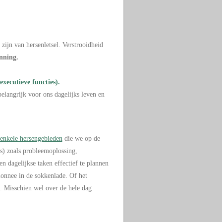
ijn van hersenletsel. Verstrooidheid
nning.
executieve functies).
elangrijk voor ons dagelijks leven en
enkele hersengebieden
die we op de
es) zoals probleemoplossing,
n dagelijkse taken effectief te plannen
emonnee in de sokkenlade. Of het
d. Misschien wel over de hele dag