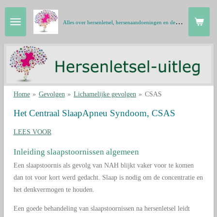
Ga
A
lles over hersenletsel, hersenaandoeningen en de hersenen in gewone taal
direct
naar
de
hoofdinhoud
Home
»
Gevolgen
»
Lichamelijke gevolgen
»
CSAS
Het Centraal SlaapApneu Syndoom, CSAS
LEES VOOR
Inleiding slaapstoornissen algemeen
Een slaapstoornis als gevolg van NAH blijkt vaker voor te komen
dan tot voor kort werd gedacht. Slaap is nodig om de concentratie en
het denkvermogen te houden.
Een goede behandeling van slaapstoornissen na hersenletsel leidt