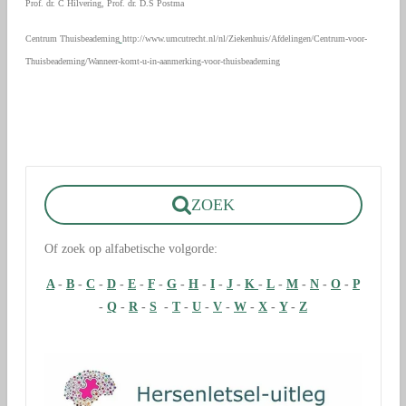
Prof. dr. C Hilvering, Prof. dr. D.S Postma
Centrum Thuisbeademing
http://www.umcutrecht.nl/nl/Ziekenhuis/Afdelingen/Centrum-voor-
Thuisbeademing/Wanneer-komt-u-in-aanmerking-voor-thuisbeademing
ZOEK
Of zoek op alfabetische volgorde:
A
-
B
-
C
-
D
-
E
-
F
-
G
-
H
-
I
-
J
-
K
-
L
-
M
-
N
-
O
-
P
-
Q
-
R
-
S
-
T
-
U
-
V
-
W
-
X
-
Y
-
Z