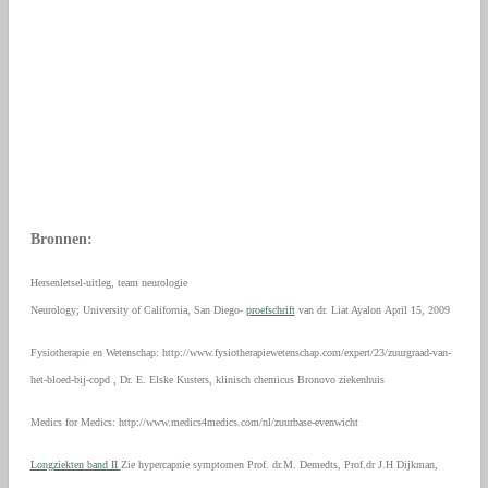
Bronnen:
Hersenletsel-uitleg, team neurologie
Neurology; University of California, San Diego-
proefschrift
van dr. Liat Ayalon
April 15, 2009
Fysiotherapie en Wetenschap: http://www.fysiotherapiewetenschap.com/expert/23/zuurgraad-van-
het-bloed-bij-copd , Dr. E. Elske Kusters, klinisch chemicus Bronovo ziekenhuis
Medics for Medics: http://www.medics4medics.com/nl/zuurbase-evenwicht
Longziekten band II
Zie hypercapnie symptomen Prof. dr.M. Demedts, Prof.dr J.H Dijkman,