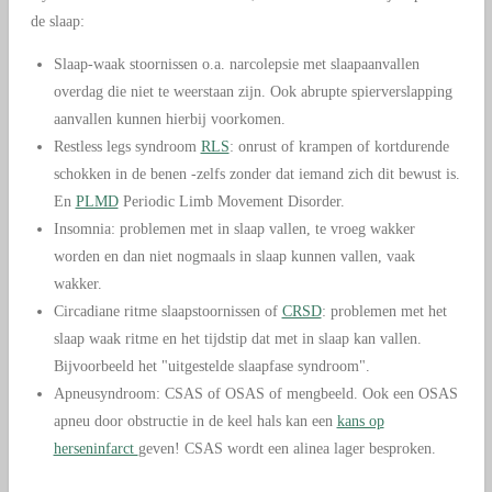
de slaap:
Slaap-waak stoornissen o.a. narcolepsie met slaapaanvallen
overdag die niet te weerstaan zijn. Ook abrupte spierverslapping
aanvallen kunnen hierbij voorkomen.
Restless legs syndroom
RLS
: onrust of krampen of kortdurende
schokken in de benen -zelfs zonder dat iemand zich dit bewust is.
En
PLMD
Periodic Limb Movement Disorder.
Insomnia: problemen met in slaap vallen, te vroeg wakker
worden en dan niet nogmaals in slaap kunnen vallen, vaak
wakker.
Circadiane ritme slaapstoornissen of
CRSD
: problemen met het
slaap waak ritme en het tijdstip dat met in slaap kan vallen.
Bijvoorbeeld het "uitgestelde slaapfase syndroom".
Apneusyndroom: CSAS of OSAS of mengbeeld. Ook een OSAS
apneu door obstructie in de keel hals kan een
kans op
herseninfarct
geven! CSAS wordt een alinea lager besproken.