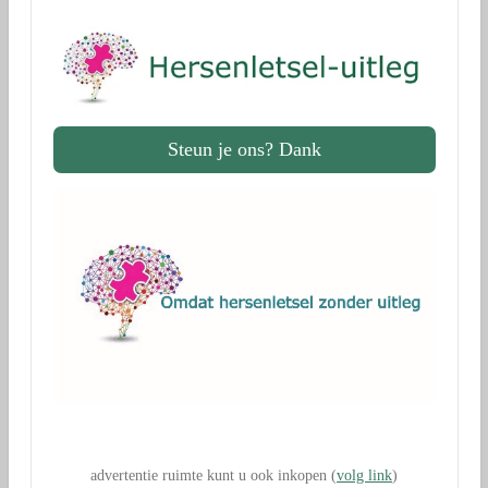
Steun je ons? Dank
.
advertentie ruimte kunt u ook inkopen (
volg link
)