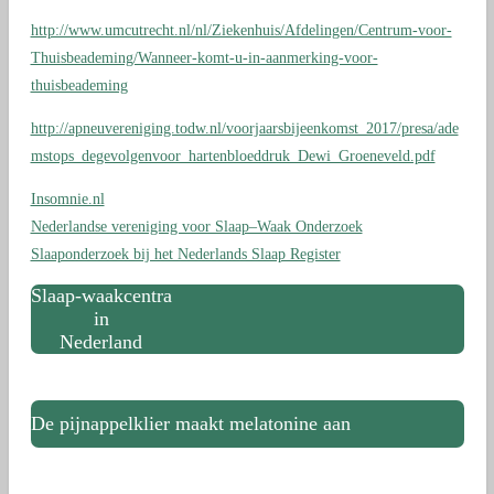
http://www.umcutrecht.nl/nl/Ziekenhuis/Afdelingen/Centrum-voor-
Thuisbeademing/Wanneer-komt-u-in-aanmerking-voor-
thuisbeademing
http://apneuvereniging.todw.nl/voorjaarsbijeenkomst_2017/presa/ade
mstops_degevolgenvoor_hartenbloeddruk_Dewi_Groeneveld.pdf
Insomnie.nl
Nederlandse vereniging voor Slaap–Waak Onderzoek
Slaaponderzoek bij het Nederlands Slaap Register
Slaap-waakcentra
in
Nederland
De pijnappelklier maakt melatonine aan