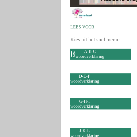
LEES VOOR
Kies uit het snel menu:
A-B-C
woordverklaring
D-E-F
woordverklaring
G-H-I
woordverklaring
J-K-L
woordverklaring