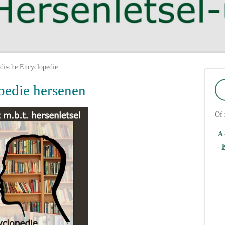
dische Encyclopedie
pedie hersenen
Of 
A
-