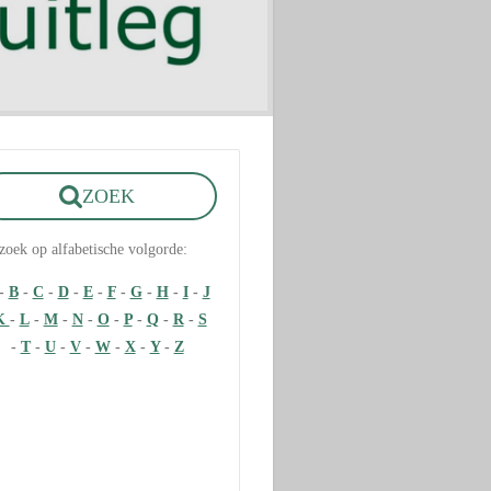
ZOEK
zoek op alfabetische volgorde:
-
B
-
C
-
D
-
E
-
F
-
G
-
H
-
I
-
J
K
-
L
-
M
-
N
-
O
-
P
-
Q
-
R
-
S
-
T
-
U
-
V
-
W
-
X
-
Y
-
Z