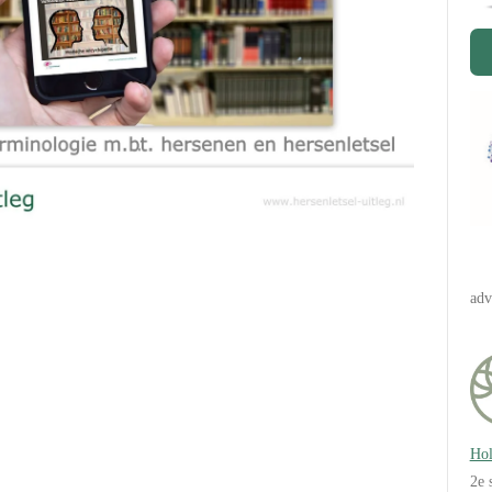
adv
Hol
2e 