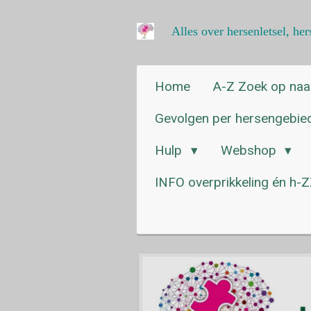
Ga
Alles over hersenletsel, h
direct
naar
de
hoofdinhoud
Home
A-Z Zoek op na
Gevolgen per hersengebi
Hulp
Webshop
INFO overprikkeling én h-