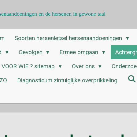
ersenaandoeningen en de hersenen in gewone taal
am
Soorten hersenletsel hersenaandoeningen
ed
Gevolgen
Ermee omgaan
Achterg
VOOR WIE ? sitemap
Over ons
Onderzoek
ZZO
Diagnosticum zintuiglijke overprikkeling