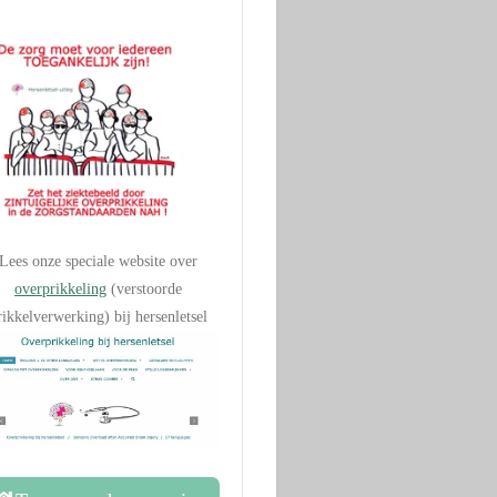
Lees onze speciale website over
overprikkeling
(verstoorde
rikkelverwerking) bij hersenletsel