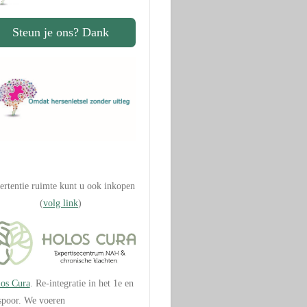
Steun je ons? Dank
.
ertentie ruimte kunt u ook inkopen
(
volg link
)
os Cura
. Re-integratie in het 1e en
spoor. We voeren