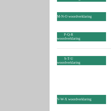
M-N-O woordverklaring
P-Q-R
woordverklaring
S-T-U
woordverklaring
.
.
V-W-X woordverklaring