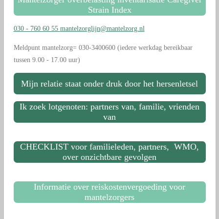
Strain Index
030 - 760 60 55
mantelzorglijn@mantelzorg.nl
Meldpunt mantelzorg= 030-3400600 (iedere werkdag bereikbaar
tussen 9.00 - 17.00 uur)
Mijn relatie staat onder druk door het hersenletsel
Ik zoek lotgenoten: partners van, familie, vrienden
van
CHECKLIST voor familieleden, partners, WMO,
over onzichtbare gevolgen
Informatie over reiskostenvergoeding voor
mantelzorgers