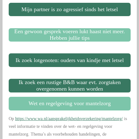
Mijn partner is zo agressief sinds het letsel
Een gewoon gesprek voeren lukt haast niet meer.
Hebben jullie tips
Ik zoek lotgenoten: ouders van kindje met letsel
Ik zoek een rustige B&B waar evt. zorgtaken
overgenomen kunnen worden
Wet en regelgeving voor mantelzorg
Op
https://www.wa.nl/aansprakelijkheidsverzekering/mantelzorg/
is
veel informatie te vinden over de wet- en regelgeving voor
mantelzorg. Thema’s als voorbehouden handelingen, de