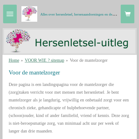
Ga
A
lles over hersenletsel, hersenaandoeningen en de hersenen in gewone taal
direct
naar
de
hoofdinhoud
Home
»
VOOR WIE ? sitemap
»
Voor de mantelzorger
Voor de mantelzorger
Deze pagina is een landingspagina voor de mantelzorger die
(zorg)taken verricht voor met mensen met hersenletsel.
Je bent
mantelzorger als je langdurig, vrijwillig en onbetaald zorgt voor een
chronisch zieke, gehandicapte of hulpbehoevende partner,
(schoon)ouder, kind of ander familielid, vriend of kennis. Deze zorg
is niet-beroepsmatige zorg, van minimaal acht uur per week of
langer dan drie maanden.