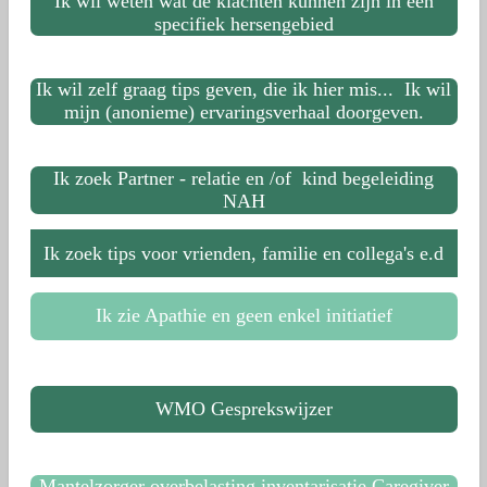
Ik wil weten wat de klachten kunnen zijn in een
specifiek hersengebied
Ik wil zelf graag tips geven, die ik hier mis... Ik wil
mijn (anonieme) ervaringsverhaal doorgeven.
Ik zoek Partner - relatie en /of kind begeleiding
NAH
Ik zoek tips voor vrienden, familie en collega's e.d
Ik zie Apathie en geen enkel initiatief
WMO Gesprekswijzer
Mantelzorger overbelasting inventarisatie Caregiver