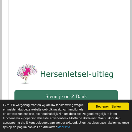
Donaties voor onderzoek
via Geef.nl
Dank!
Steun je ons? Dank
I.v.m. EU wetgeving moeten wij om uw toestemming vragen
Begrepen! Sluiten
en melden dat deze website gebruik maakt van functionele
en statistieken cookies, die noodzakelijk zijn om deze site zo goed mogelijk te laten
functioneren.+ gepersonaliseerde advertenties+ Medische disclaimer. Gaat u door dan
accepteert u dit. U kunt ook doorgaan zonder akkoord. U kunt cookies uitschakelen via onze
tips op de pagina cookies en disclaimer
Meer info