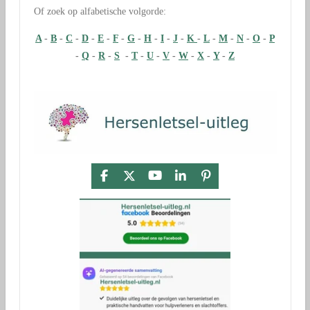
Of zoek op alfabetische volgorde:
A
-
B
-
C
-
D
-
E
-
F
-
G
-
H
-
I
-
J
-
K
-
L
-
M
-
N
-
O
-
P
-
Q
-
R
-
S
-
T
-
U
-
V
-
W
-
X
-
Y
-
Z
F
X
Y
L
P
a
o
i
i
c
u
n
n
e
T
k
t
b
u
e
e
o
b
d
r
o
e
I
e
k
n
s
t