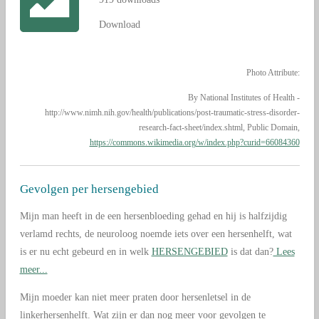
Download
Photo Attribute:
By National Institutes of Health -
http://www.nimh.nih.gov/health/publications/post-traumatic-stress-disorder-
research-fact-sheet/index.shtml, Public Domain,
https://commons.wikimedia.org/w/index.php?curid=66084360
Gevolgen per hersengebied
Mijn man heeft in de een hersenbloeding gehad en hij is halfzijdig
verlamd rechts, de neuroloog noemde iets over een hersenhelft, wat
is er nu echt gebeurd en in welk
HERSENGEBIED
is dat dan?
Lees
meer...
Mijn moeder kan niet meer praten door hersenletsel in de
linkerhersenhelft. Wat zijn er dan nog meer voor gevolgen te