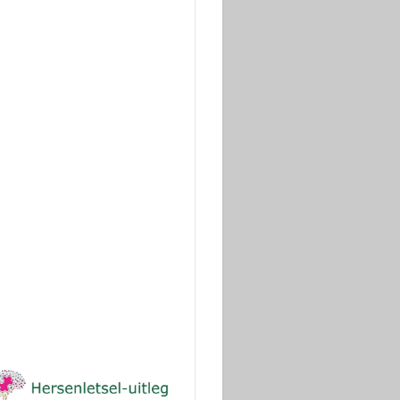
Wilt u ons steunen
?
Dank!
(ANBI stichting)
Donaties voor onderzoek
via Geef.nl
Dank!