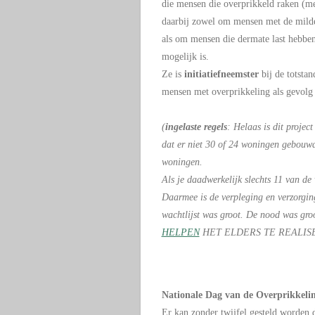
die mensen die overprikkeld raken (met
daarbij zowel om mensen met de mild
als om mensen die dermate last hebben
mogelijk is.
Ze is
initiatiefneemster
bij de totsta
mensen met overprikkeling als gevolg
(
ingelaste regels
: Helaas is dit projec
dat er niet 30 of 24 woningen gebouw
woningen.
Als je daadwerkelijk slechts 11 van de
Daarmee is de verpleging en verzorgin
wachtlijst was groot. De nood was gro
HELPEN
HET ELDERS TE REALIS
Nationale Dag van de Overprikkeli
Er kan zonder twijfel gesteld worden da