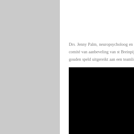
Drs. Jenny Palm, neuropsycholoog en a
comité van aanbeveling van st Breinpi
gouden speld uitgereikt aan een teamlid