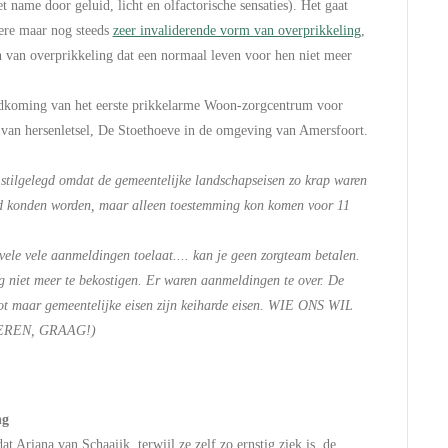
 name door geluid, licht en olfactorische sensaties). Het gaat
ere maar nog steeds
zeer invaliderende vorm van overprikkeling
,
 van overprikkeling dat een normaal leven voor hen niet meer
ndkoming van het eerste prikkelarme Woon-zorgcentrum voor
 van hersenletsel, De Stoethoeve in de omgeving van Amersfoort.
t stilgelegd omdat de gemeentelijke landschapseisen zo krap waren
d konden worden, maar alleen toestemming kon komen voor 11
 vele vele aanmeldingen toelaat.... kan je geen zorgteam betalen.
g niet meer te bekostigen. Er waren aanmeldingen te over. De
ot maar gemeentelijke eisen zijn keiharde eisen. WIE ONS WIL
H
EREN, GRAAG!)
R
ng
t Ariana van Schaaijk, terwijl ze zelf zo ernstig ziek is, de