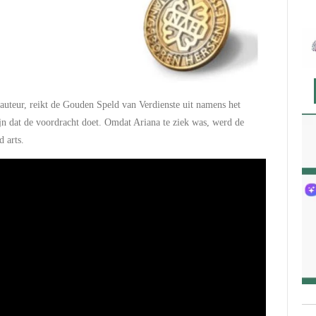
uteur, reikt de Gouden Speld van Verdienste uit namens het
jn dat de voordracht doet. Omdat Ariana te ziek was, werd de
 arts.