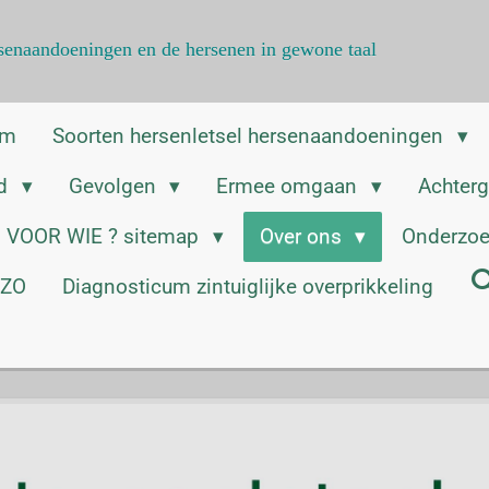
ersenaandoeningen en de hersenen in gewone taal
am
Soorten hersenletsel hersenaandoeningen
ed
Gevolgen
Ermee omgaan
Achter
VOOR WIE ? sitemap
Over ons
Onderzoe
ZZO
Diagnosticum zintuiglijke overprikkeling