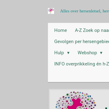
Ga
Alles over hersenletsel, h
direct
naar
de
hoofdinhoud
Home
A-Z Zoek op na
Gevolgen per hersengebi
Hulp
Webshop
INFO overprikkeling én h-