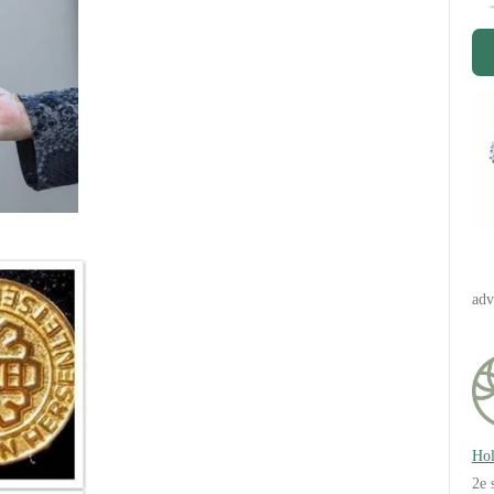
adv
Hol
2e 