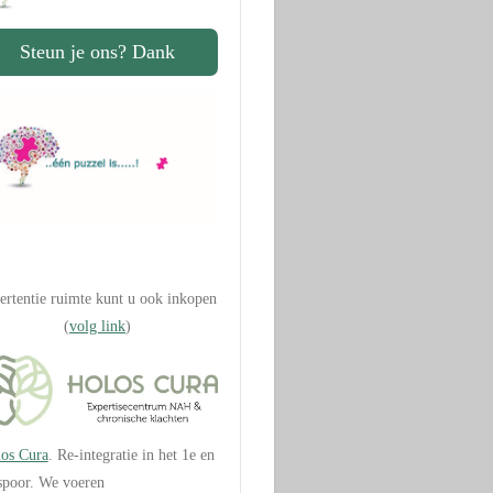
Steun je ons? Dank
.
ertentie ruimte kunt u ook inkopen
(
volg link
)
os Cura
. Re-integratie in het 1e en
spoor. We voeren