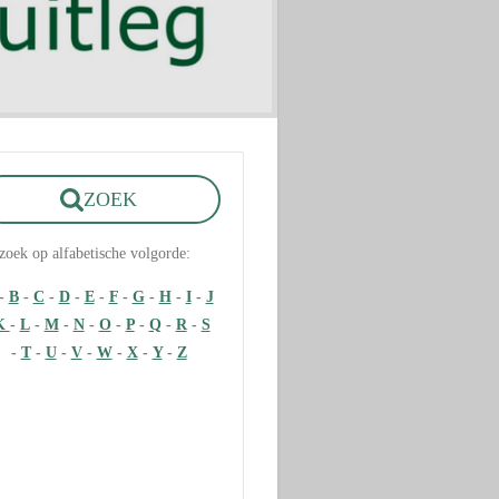
ZOEK
zoek op alfabetische volgorde:
-
B
-
C
-
D
-
E
-
F
-
G
-
H
-
I
-
J
K
-
L
-
M
-
N
-
O
-
P
-
Q
-
R
-
S
-
T
-
U
-
V
-
W
-
X
-
Y
-
Z