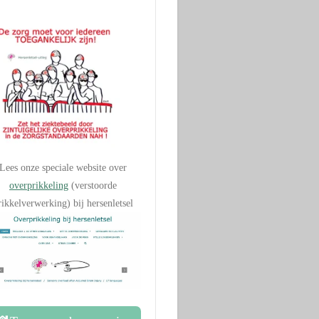
Lees onze speciale website over
overprikkeling
(verstoorde
rikkelverwerking) bij hersenletsel