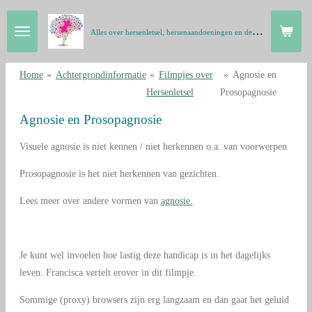
Ga
A
lles over hersenletsel, hersenaandoeningen en de hersenen in gewone taal
direct
naar
de
Home
»
Achtergrondinformatie
»
Filmpjes over
»
Agnosie en
hoofdinhoud
Hersenletsel
Prosopagnosie
Agnosie en Prosopagnosie
Visuele agnosie is niet kennen / niet herkennen o.a. van voorwerpen
Prosopagnosie is het niet herkennen van gezichten.
Lees meer over andere vormen van
agnosie.
Je kunt wel invoelen hoe lastig deze handicap is in het dagelijks
leven. Francisca vertelt erover in dit filmpje.
Sommige (proxy) browsers zijn erg langzaam en dan gaat het geluid