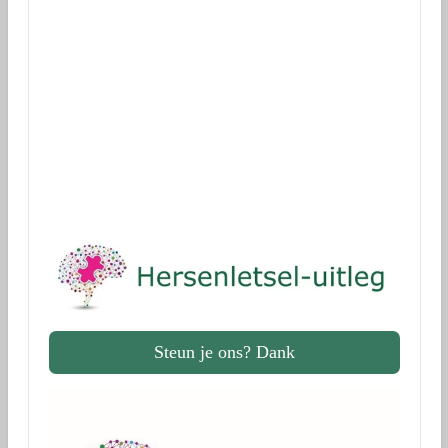
(ANBI stichting)
Donaties voor onderzoek
via Geef.nl
Dank!
Steun je ons? Dank