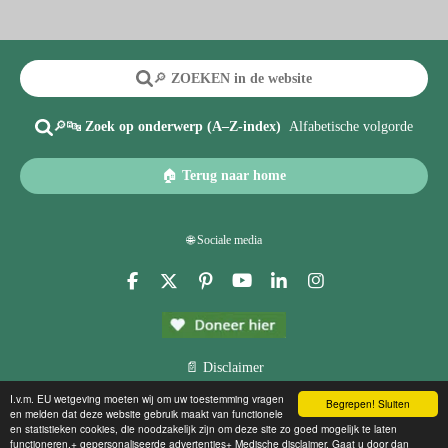
🔎
ZOEKEN in de website
🔎🔤
Zoek op onderwerp (A–Z-index)
Alfabetische volgorde
🏠
Terug naar home
🌐 Sociale media
F
X
P
Y
L
I
a
i
o
i
n
c
n
u
n
s
e
t
T
k
t
b
e
u
e
a
o
r
b
d
g
📄 Disclaimer
o
e
e
I
r
©
2013-2026
Hersenletsel-uitleg.nl
O
verprikkeling.com
Patiëntenbelangen organisatie
I.v.m. EU wetgeving moeten wij om uw toestemming vragen
k
s
n
a
Begrepen! Sluiten
en melden dat deze website gebruik maakt van functionele
t
m
en
ANBI stichting FBIE foundation
for brain injury explanation
👥 Over ons
en statistieken cookies, die noodzakelijk zijn om deze site zo goed mogelijk te laten
©Copyright info
Disclaimer
Contact
g
oogle.com, pub-4677615822393092, DIRECT,
functioneren.+ gepersonaliseerde advertenties+ Medische disclaimer. Gaat u door dan