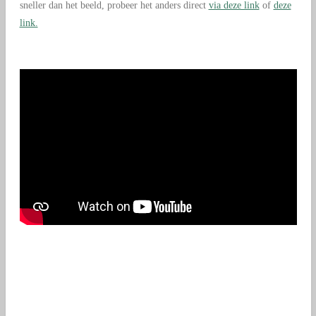
sneller dan het beeld, probeer het anders direct
via deze link
of
deze
link.