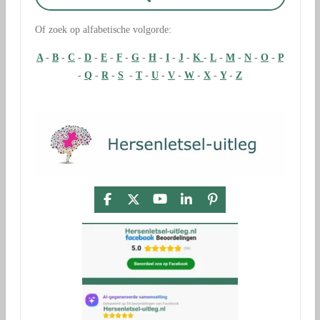
Of zoek op alfabetische volgorde:
A
-
B
-
C
-
D
-
E
-
F
-
G
-
H
-
I
-
J
-
K
-
L
-
M
-
N
-
O
-
P
-
Q
-
R
-
S
-
T
-
U
-
V
-
W
-
X
-
Y
-
Z
F
X
Y
L
P
a
o
i
i
c
u
n
n
e
T
k
t
b
u
e
e
o
b
d
r
o
e
I
e
k
n
s
t