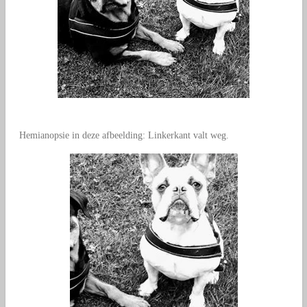
Hemianopsie in deze afbeelding: Linkerkant valt weg.