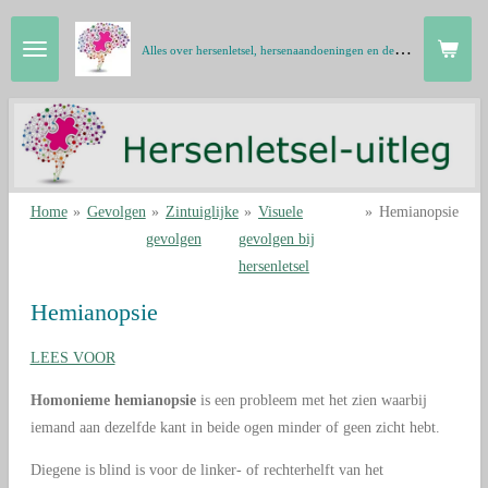
Ga
A
lles over hersenletsel, hersenaandoeningen en de hersenen in gewone taal
direct
naar
de
hoofdinhoud
Home
»
Gevolgen
»
Zintuiglijke
»
Visuele
»
Hemianopsie
gevolgen
gevolgen bij
hersenletsel
Hemianopsie
LEES VOOR
Homonieme hemianopsie
is een probleem met het zien waarbij
iemand aan dezelfde kant in beide ogen minder of geen zicht hebt.
Diegene is blind is voor de linker- of rechterhelft van het