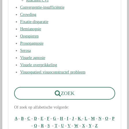
Klachten CVI
Convergentie-insufficiëntie
Crowding
Fixatie-disparatie
Hemianopsie
Oogspieren
Prosopagnosie
Serosa
Visuele agnosie
Visuele overprikkeling
Visuospatieel visuoconstructef probleem
ZOEK
Of zoek op alfabetische volgorde:
A
-
B
-
C
-
D
-
E
-
F
-
G
-
H
-
I
-
J
-
K
-
L
-
M
-
N
-
O
-
P
-
Q
-
R
-
S
-
T
-
U
-
V
-
W
-
X
-
Y
-
Z