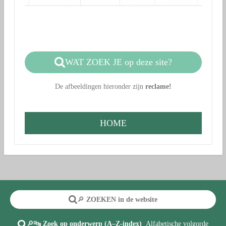
WAT ZOEK JE op deze site?
De afbeeldingen hieronder zijn
reclame!
HOME
🔎
ZOEKEN in de website
🔎🔤
Zoek op onderwerp (A–Z-index)
Alfabetische volgorde