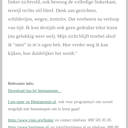
linker zichtveld, ook bewoog de volledige linkerkant,
terwijl rechts stil bleef. Denk aan gezichten,
schilderijen, wegen, trottoirs. Dat verdween na verloop
van tijd. Ik kon destijds ook geen gedrukte tekst lezen
(nu gelukkig weer wel). Mijn zicht blijft troebel alsof
ik “mist” in m’n ogen heb. Hoe verder weg ik kan
kijken, hoe duidelijker het wordt."
Relevante info:
Download tips bij hemianopsie...
Lees meer op Hemianopsie.nl
, ook voor programma's om zoveel
mogelijk met hemianopsie om te leren gaan!
https://www.visio.org/home/
en
contact telefoon:
088 585 85 85
https://www.bartimeus.nl/
en info@bartimeus.nl en telefoon: 088 88