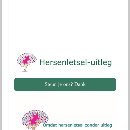
Donaties voor onderzoek
via Geef.nl
Dank!
Steun je ons? Dank