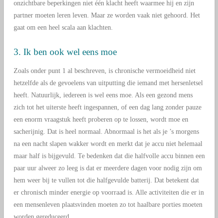
onzichtbare beperkingen niet één klacht heeft waarmee hij en zijn
partner moeten leren leven. Maar ze worden vaak niet gehoord. Het
gaat om een heel scala aan klachten.
3. Ik ben ook wel eens moe
Zoals onder punt 1 al beschreven, is chronische vermoeidheid niet
hetzelfde als de gevoelens van uitputting die iemand met hersenletsel
heeft. Natuurlijk, iedereen is wel eens moe. Als een gezond mens
zich tot het uiterste heeft ingespannen, of een dag lang zonder pauze
een enorm vraagstuk heeft proberen op te lossen, wordt moe en
sacherijnig. Dat is heel normaal. Abnormaal is het als je ’s morgens
na een nacht slapen wakker wordt en merkt dat je accu niet helemaal
maar half is bijgevuld. Te bedenken dat die halfvolle accu binnen een
paar uur alweer zo leeg is dat er meerdere dagen voor nodig zijn om
hem weer bij te vullen tot die halfgevulde batterij. Dat betekent dat
er chronisch minder energie op voorraad is. Alle activiteiten die er in
een mensenleven plaatsvinden moeten zo tot haalbare porties moeten
worden gereduceerd.