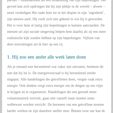
partner – binnenkomen als een miskenning van zijn beperkingen. Het
gevoel kan zich opdringen dat hij zijn plekje in de wereld – alweer –
moet verdedigen Het raakt hem tot in het diepste in zijn ‘eigenheid’,
zijn nieuwe aard. Hij voelt zich niet gekend in wie hij is geworden.
Het is voor hem al lastig zijn beperkingen te kunnen aanvaarden. De
mensen uit zijn sociale omgeving helpen hem daarbij als zij een meer
realistische kijk zouden hebben op zijn beperkingen. Vijftien van
deze misvattingen zet ik hier op een rij.
1. Hij zou een ander alle werk laten doen
Als je iemand met hersenletsel wat vaker ziet uitrusten, betekent dit
niet dat hij lui is. De energievoorraad is bij hersenletsel eerder
uitgeput. Alle handelingen die getroffenen doen, vergen vaak extra
energie. Ook denken vergt extra energie om de dingen op een rijtje
te krijgen en te organiseren. Handelingen die een gezond mens
volautomatisch verricht, gaan niet vanzelf maar moeten soms
welbewust worden verricht. De hersenen van een getroffene moeten
harder werken en zijn daardoor sneller moe. Binnen twee uur kan de