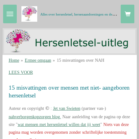
Ga
A
lles over hersenletsel, hersenaandoeningen en de hersenen in gewone taal
direct
naar
de
hoofdinhoud
Home
»
Ermee omgaan
»
15 misvattingen over NAH
LEES VOOR
15 misvattingen over mensen met niet- aangeboren
hersenletsel
©
Auteur en copyright
:
Jet van Swieten
(partner van-)
nahverborgenkopzorgen blog.
Naar aanleiding van de pagina op deze
site "
wat mensen met hersenletsel willen dat jij weet
"
Niets van deze
pagina mag worden overgenomen zonder schriftelijke toestemming