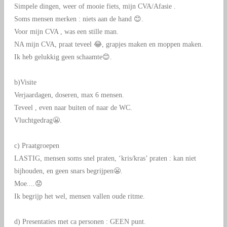
Simpele dingen, weer of mooie fiets, mijn CVA/Afasie .
Soms mensen merken : niets aan de hand
😊.
Voor mijn CVA , was een stille man.
NA mijn CVA, praat teveel
😂, grapjes maken en moppen maken.
Ik heb gelukkig geen schaamte
😊.
b)Visite
Verjaardagen, doseren, max 6 mensen.
Teveel , even naar buiten of naar de WC.
Vluchtgedrag
😬.
c) Praatgroepen
LASTIG, mensen soms snel praten, ‘kris/kras’ praten : kan niet
bijhouden, en geen snars begrijpen
😬.
Moe....
😟
Ik begrijp het wel, mensen vallen oude ritme.
d) Presentaties met ca personen : GEEN punt.