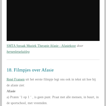
SMTA Spraak Muziek Therapie Afasie - Afasiekoor
door
hersenletseluitleg
18. Filmpjes over Afas
e
i
René Fransen
uit het eerste filmpje legt ons ook in tekst uit hoe hij
de afasie ziet:
Afasie
a) Praten ‘1 op 1 ‘ , is geen punt. Praat met alle mensen, in buurt, in
de sportschool, met vreemden.