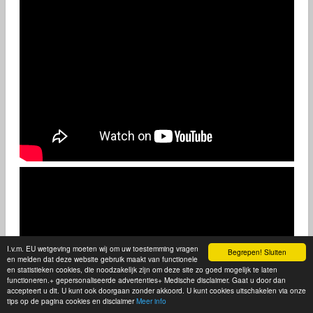
I.v.m. EU wetgeving moeten wij om uw toestemming vragen
Begrepen! Sluiten
en melden dat deze website gebruik maakt van functionele
en statistieken cookies, die noodzakelijk zijn om deze site zo goed mogelijk te laten
functioneren.+ gepersonaliseerde advertenties+ Medische disclaimer. Gaat u door dan
accepteert u dit. U kunt ook doorgaan zonder akkoord. U kunt cookies uitschakelen via onze
tips op de pagina cookies en disclaimer
Meer info