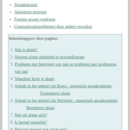
Spraakapraxie
Akinetisch mutisme
Foreign accent syndrome
Communicatieproblemen door andere oorzaken
Inhoudsopgave deze pagina:
Wat is afasie?
Soorten afasie uitgelegd in stroomdiagram
Probleem met begrijpen van taal en probleem met produceren
van taal
Waardoor krijg je afasie
Schade in het gebied van Broca - motorisch spraakcentrum
Expressieve afasie
Schade in het gebied van Wernicke - sensorisch spraakcentrum
Receptieve afasie
Hoe uit afasie zich?
Is herstel mogelijk?
Begrijpt iemand met afasie me?