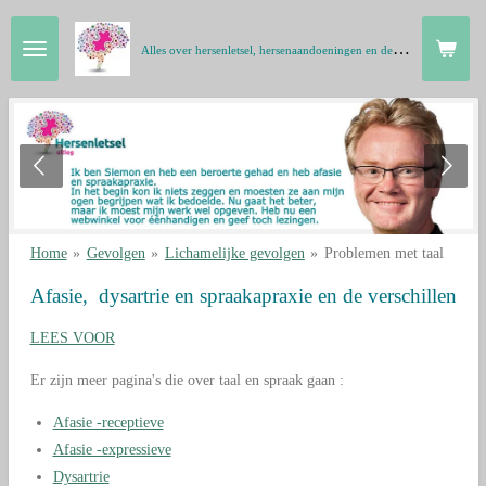
Ga
A
lles over hersenletsel, hersenaandoeningen en de hersenen in gewone taal
direct
naar
de
hoofdinhoud
Home
»
Gevolgen
»
Lichamelijke gevolgen
»
Problemen met taal
Afasie, dysartrie en spraakapraxie en de verschillen
LEES VOOR
Er zijn meer pagina's die over taal en spraak gaan :
Afasie -receptieve
Afasie -expressieve
Dysartrie