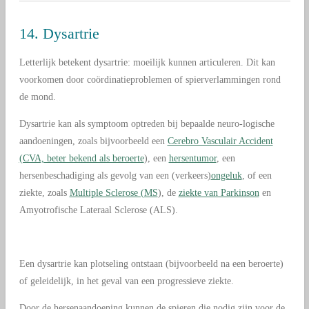
14. Dysartrie
Letterlijk betekent dysartrie: moeilijk kunnen articuleren. Dit kan
voorkomen door coördinatieproblemen of spierverlammingen rond
de mond.
Dysartrie kan als symptoom optreden bij bepaalde neuro-logische
aandoeningen, zoals bijvoorbeeld een
Cerebro Vasculair Accident
(CVA, beter bekend als beroerte
), een
hersentumor
, een
hersenbeschadiging als gevolg van een (verkeers)
ongeluk
, of een
ziekte, zoals
Multiple Sclerose (MS
), de
ziekte van Parkinson
en
Amyotrofische Lateraal Sclerose (ALS).
Een dysartrie kan plotseling ontstaan (bijvoorbeeld na een beroerte)
of geleidelijk, in het geval van een progressieve ziekte.
Door de hersenaandoening kunnen de spieren die nodig zijn voor de