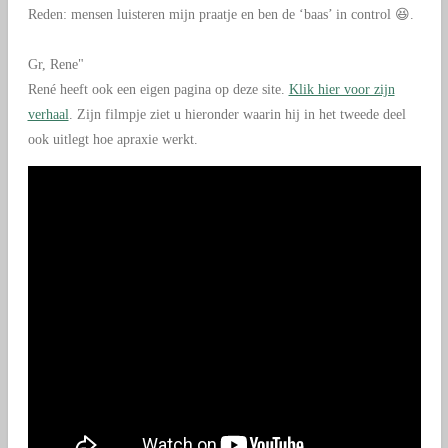
Reden: mensen luisteren mijn praatje en ben de ‘baas’ in control
😆.
Gr, Rene"
René heeft ook een eigen pagina op deze site.
Klik hier voor zijn
verhaal
. Zijn filmpje ziet u hieronder waarin hij in het tweede deel
ook uitlegt hoe apraxie werkt.