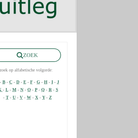
ZOEK
zoek op alfabetische volgorde:
-
B
-
C
-
D
-
E
-
F
-
G
-
H
-
I
-
J
K
-
L
-
M
-
N
-
O
-
P
-
Q
-
R
-
S
-
T
-
U
-
V
-
W
-
X
-
Y
-
Z