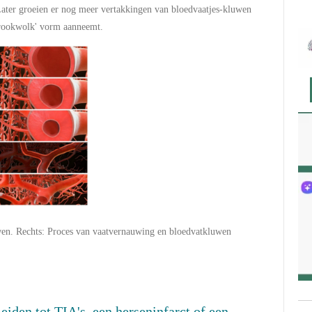
Later groeien er nog meer vertakkingen van bloedvaatjes-kluwen
'rookwolk' vorm aanneemt.
wen.
Rechts: Proces van vaatvernauwing en bloedvatkluwen
iden tot TIA's, een herseninfarct of een