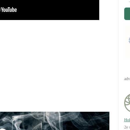
adv
Hol
2e 