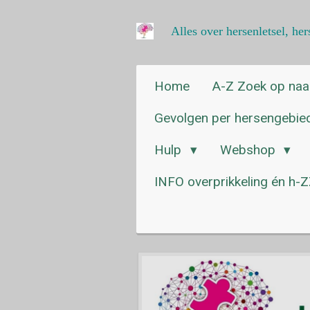
Ga
Alles over hersenletsel, h
direct
naar
de
hoofdinhoud
Home
A-Z Zoek op na
Gevolgen per hersengebi
Hulp
Webshop
INFO overprikkeling én h-