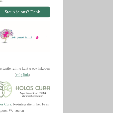
Steun je ons? Dank
.
ertentie ruimte kunt u ook inkopen
(
volg link
)
os Cura
. Re-integratie in het 1e en
spoor. We voeren