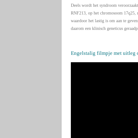
Deels wordt het syndroom veroorzaakt d
RNF213, op het
chromosoom 17q25
,
waardoor het lastig is om aan te geve
daarom een klinisch geneticus geraadp
Engelstalig filmpje met uitl