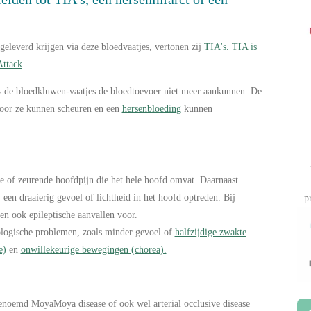
geleverd krijgen via deze bloedvaatjes, vertonen zij
TIA's.
TIA is
Attack
.
s de bloedkluwen-vaatjes de bloedtoevoer niet meer aankunnen. De
door ze kunnen scheuren en een
hersenbloeding
kunnen
 of zeurende hoofdpijn die het hele hoofd omvat. Daarnaast
en draaierig gevoel of lichtheid in het hoofd optreden. Bij
p
ook epileptische aanvallen voor.
ologische problemen, zoals minder gevoel of
halfzijdige zwakte
e)
en
onwillekeurige bewegingen (chorea).
noemd MoyaMoya disease of ook wel arterial occlusive disease