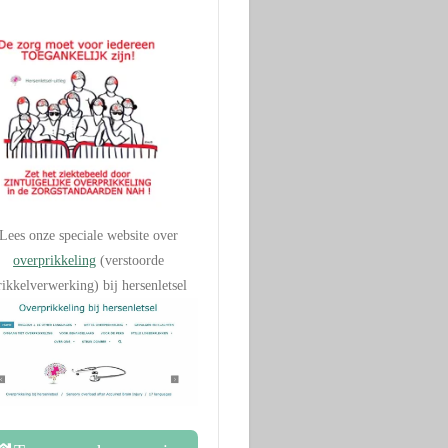
Lees onze speciale website over
overprikkeling
(verstoorde
rikkelverwerking) bij hersenletsel