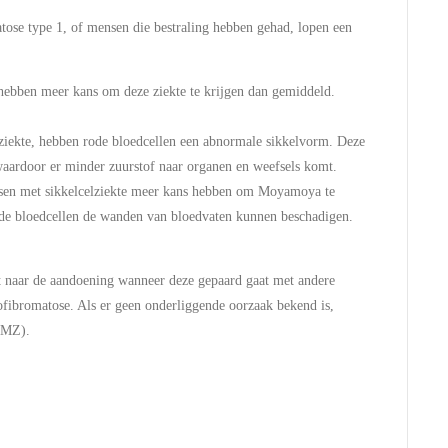
ose type 1, of mensen die bestraling hebben gehad, lopen een
bben meer kans om deze ziekte te krijgen dan gemiddeld.
edziekte, hebben rode bloedcellen een abnormale sikkelvorm. Deze
aardoor er minder zuurstof naar organen en weefsels komt.
sen met sikkelcelziekte meer kans hebben om Moyamoya te
nde bloedcellen de wanden van bloedvaten kunnen beschadigen.
aar de aandoening wanneer deze gepaard gaat met andere
ofibromatose. Als er geen onderliggende oorzaak bekend is,
H
MMZ).
R