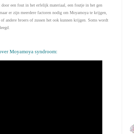
oor een fout in het erfelijk materiaal, een foutje in het gen
 maar er zijn meerdere factoren nodig om Moyamoya te krijgen,
n of andere broers of zussen het ook kunnen krijgen. Soms wordt
leegd.
eg over Moyamoya syndroom: