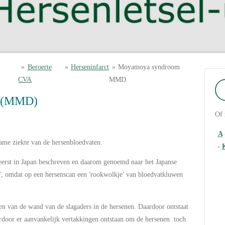
»
Beroerte
»
Herseninfarct
»
Moyamoya syndroom
CVA
MMD
 (MMD)
Of 
A
me ziekte van de hersenbloedvaten.
-
rst in Japan beschreven en daarom genoemd naar het Japanse
, omdat op een hersenscan een 'rookwolkje' van bloedvatkluwen
n van de wand van de slagaders in de hersenen. Daardoor ontstaat
rdoor er aanvankelijk vertakkingen ontstaan om de hersenen toch