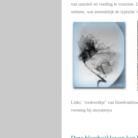
van zuurstof en voeding te voorzien. 
omheen, wat uiteindelijk de typische 
Links: "rookwolkje" van bloedvatklu
vorming bij moyamoya
Deze bloedvatkluwen kan le