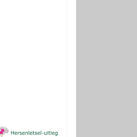
Wilt u ons steunen
?
Dank!
(ANBI stichting)
Donaties voor onderzoek
via Geef.nl
Dank!