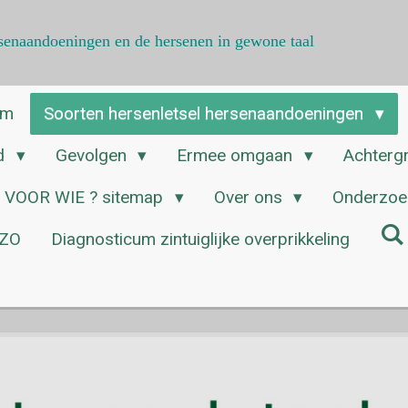
ersenaandoeningen en de hersenen in gewone taal
am
Soorten hersenletsel hersenaandoeningen
ed
Gevolgen
Ermee omgaan
Achterg
VOOR WIE ? sitemap
Over ons
Onderzoek
ZZO
Diagnosticum zintuiglijke overprikkeling