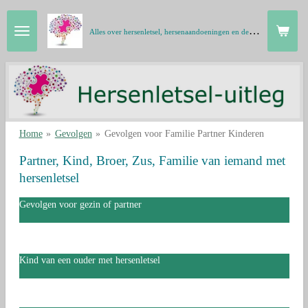
Ga
A
lles over hersenletsel, hersenaandoeningen en de hersenen in gewone taal
direct
naar
de
hoofdinhoud
Home
»
Gevolgen
»
Gevolgen voor Familie Partner Kinderen
Partner, Kind, Broer, Zus, Familie van iemand met
hersenletsel
Gevolgen voor gezin of partner
Kind van een ouder met hersenletsel