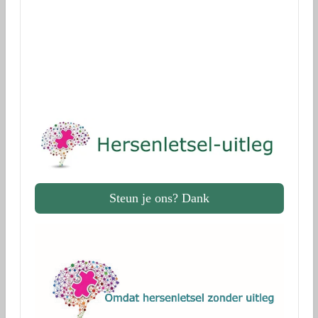
via Geef.nl
Dank!
Steun je ons? Dank