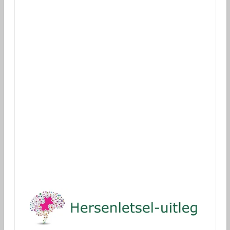
Hersenletsel-uitleg wo
rdt gemaakt zonder budget.
Reclame is derhalve en helaas een noodzakelijk kwaad.
Wilt u ons steunen
?
Dank!
(ANBI stichting)
Donaties voor onderzoek
via Geef.nl
Dank!