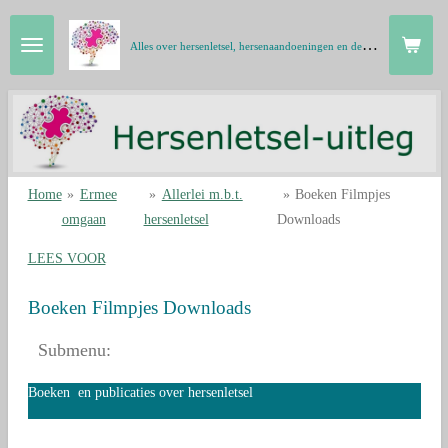
Ga
A
lles over hersenletsel, hersenaandoeningen en de hersenen in gewone taal
direct
naar
de
hoofdinhoud
Home
»
Ermee
»
Allerlei m.b.t.
»
Boeken Filmpjes
omgaan
hersenletsel
Downloads
LEES VOOR
Boeken Filmpjes Downloads
Submenu:
Boeken en publicaties over hersenletsel