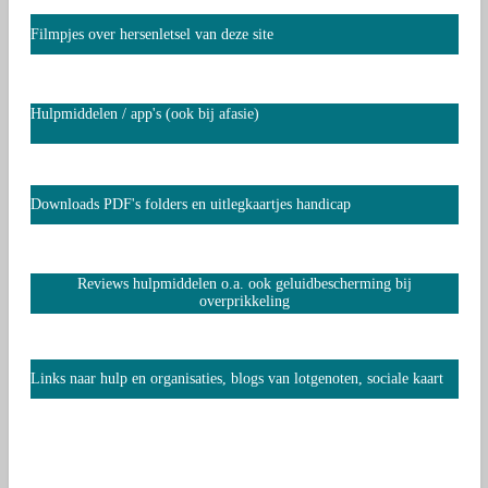
Filmpjes over hersenletsel van deze site
Hulpmiddelen / app's (ook bij afasie)
Downloads PDF's folders en uitlegkaartjes handicap
Reviews hulpmiddelen o.a. ook geluidbescherming bij
overprikkeling
Links naar hulp en organisaties, blogs van lotgenoten, sociale kaart