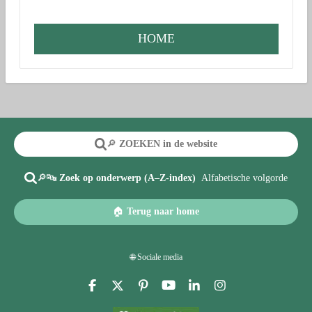
HOME
🔎
ZOEKEN in de website
🔎🔤
Zoek op onderwerp (A–Z-index)
Alfabetische volgorde
🏠
Terug naar home
🌐 Sociale media
F
X
P
Y
L
I
a
i
o
i
n