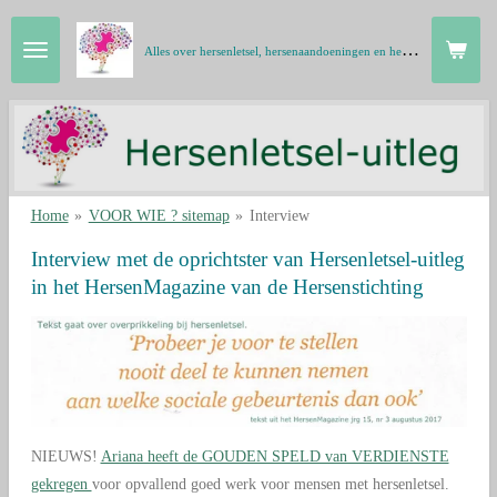
Ga
A
lles over hersenletsel, hersenaandoeningen en het menselijk brein in gewone taal
direct
naar
de
hoofdinhoud
Home
»
VOOR WIE ? sitemap
»
Interview
Interview met de oprichtster van Hersenletsel-uitleg
in het HersenMagazine van de Hersenstichting
NIEUWS!
Ariana heeft de GOUDEN SPELD van VERDIENSTE
gekregen
voor opvallend goed werk voor mensen met hersenletsel.