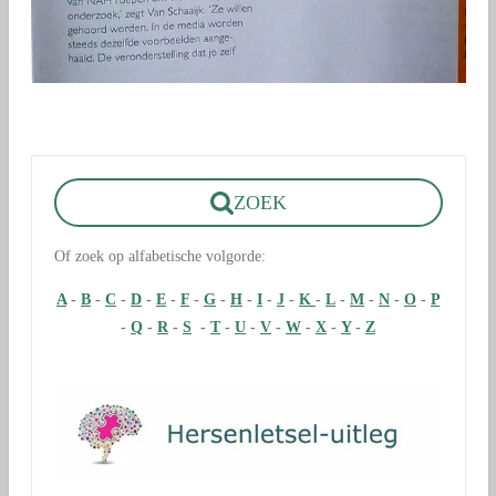
ZOEK
Of zoek op alfabetische volgorde:
A
-
B
-
C
-
D
-
E
-
F
-
G
-
H
-
I
-
J
-
K
-
L
-
M
-
N
-
O
-
P
-
Q
-
R
-
S
-
T
-
U
-
V
-
W
-
X
-
Y
-
Z